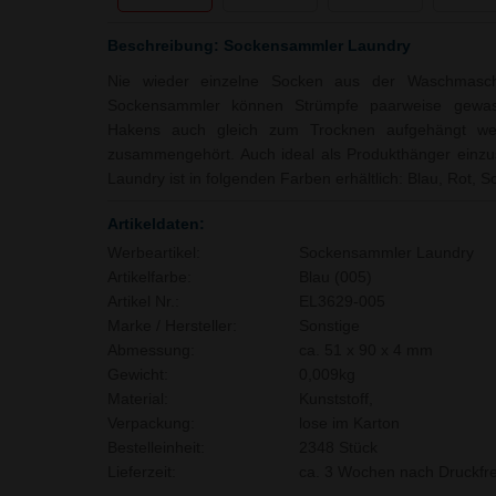
Beschreibung: Sockensammler Laundry
Nie wieder einzelne Socken aus der Waschmasch
Sockensammler können Strümpfe paarweise gewas
Hakens auch gleich zum Trocknen aufgehängt we
zusammengehört. Auch ideal als Produkthänger einzu
Laundry ist in folgenden Farben erhältlich: Blau, Rot, 
Artikeldaten:
Werbeartikel:
Sockensammler Laundry
Artikelfarbe:
Blau (005)
Artikel Nr.:
EL3629-005
Marke / Hersteller:
Sonstige
Abmessung:
ca. 51 x 90 x 4 mm
Gewicht:
0,009kg
Material:
Kunststoff,
Verpackung:
lose im Karton
Bestelleinheit:
2348 Stück
Lieferzeit:
ca. 3 Wochen nach Druckfre