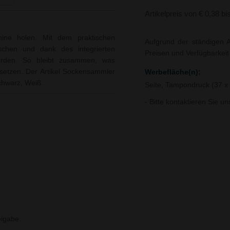
Artikelpreis von € 0,38 bi
ine holen. Mit dem praktischen
Aufgrund der ständigen A
chen und dank des integrierten
Preisen und Verfügbarkei
rden. So bleibt zusammen, was
setzen. Der Artikel Sockensammler
Werbefläche(n):
Schwarz, Weiß.
Seite, Tampondruck (37 
- Bitte kontaktieren Sie u
igabe.