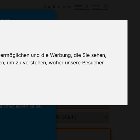
0
0
Kunden Login
en,
€ 0,38
ringung ab:
 ermöglichen und die Werbung, die Sie sehen,
alle Preise zzgl. MwSt.
en, um zu verstehen, woher unsere Besucher
hnelle Preiskalkulation
geben.
emittel-Experten
r info@advertika.de.
ebot