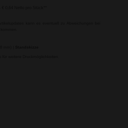
s € 0,64 Netto pro Stück**
rtikelupdates kann es eventuell zu Abweichungen bei
t kommen.
x 8 mm)
|
Standskizze
ns für weitere Druckmöglichkeiten.