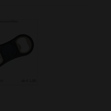
laschenöffner
uck
ab € 1.86