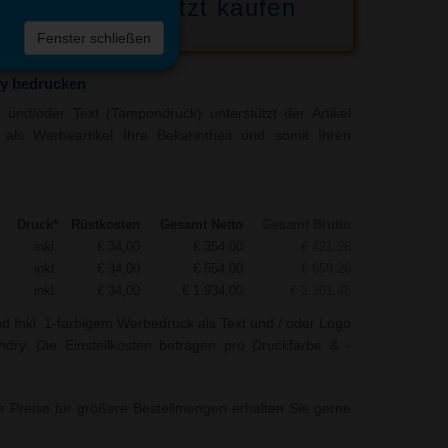
Jetzt kaufen
 die
Fenster schließen
liste
y bedrucken
und/oder Text (Tampondruck) unterstützt der Artikel
als Werbeartikel Ihre Bekanntheit und somit Ihren
Druck*
Rüstkosten
Gesamt Netto
Gesamt Brutto
inkl.
€ 34,00
€ 354,00
€ 421,26
inkl.
€ 34,00
€ 554,00
€ 659,26
inkl.
€ 34,00
€ 1.934,00
€ 2.301,46
nd Inkl. 1-farbigem Werbedruck als Text und / oder Logo
ry. Die Einstellkosten betragen pro Druckfarbe & -
r Preise für größere Bestellmengen erhalten Sie gerne