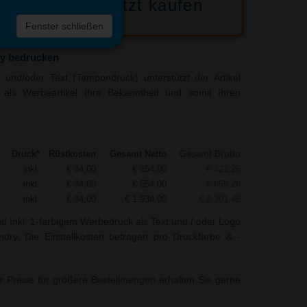
Jetzt kaufen
 die
Fenster schließen
liste
y bedrucken
und/oder Text (Tampondruck) unterstützt der Artikel
als Werbeartikel Ihre Bekanntheit und somit Ihren
Druck*
Rüstkosten
Gesamt Netto
Gesamt Brutto
inkl.
€ 34,00
€ 354,00
€ 421,26
inkl.
€ 34,00
€ 554,00
€ 659,26
inkl.
€ 34,00
€ 1.934,00
€ 2.301,46
nd Inkl. 1-farbigem Werbedruck als Text und / oder Logo
ry. Die Einstellkosten betragen pro Druckfarbe & -
r Preise für größere Bestellmengen erhalten Sie gerne