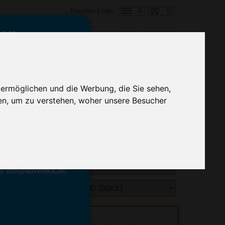
0
0
Kunden Login
en,
€ 0,38
ringung ab:
 ermöglichen und die Werbung, die Sie sehen,
alle Preise zzgl. MwSt.
en, um zu verstehen, woher unsere Besucher
hnelle Preiskalkulation
geben.
emittel-Experten
r info@advertika.de.
ebot