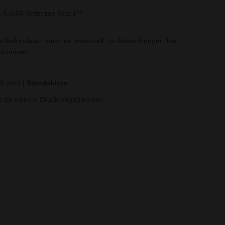
s € 0,64 Netto pro Stück**
rtikelupdates kann es eventuell zu Abweichungen bei
t kommen.
x 8 mm)
|
Standskizze
ns für weitere Druckmöglichkeiten.