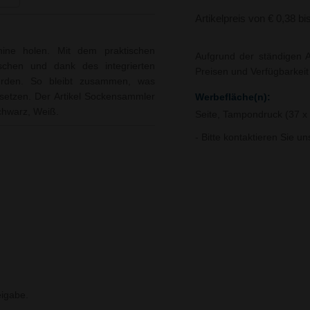
Artikelpreis von € 0,38 bi
ine holen. Mit dem praktischen
Aufgrund der ständigen A
chen und dank des integrierten
Preisen und Verfügbarkei
rden. So bleibt zusammen, was
setzen. Der Artikel Sockensammler
Werbefläche(n):
Schwarz, Weiß.
Seite, Tampondruck (37 
- Bitte kontaktieren Sie u
igabe.