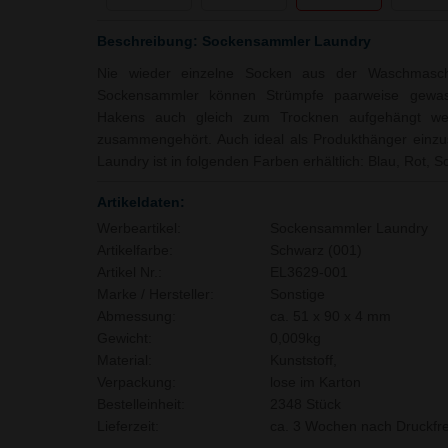
Beschreibung: Sockensammler Laundry
Nie wieder einzelne Socken aus der Waschmasch
Sockensammler können Strümpfe paarweise gewas
Hakens auch gleich zum Trocknen aufgehängt we
zusammengehört. Auch ideal als Produkthänger einzu
Laundry ist in folgenden Farben erhältlich: Blau, Rot, 
Artikeldaten:
Werbeartikel:
Sockensammler Laundry
Artikelfarbe:
Schwarz (001)
Artikel Nr.:
EL3629-001
Marke / Hersteller:
Sonstige
Abmessung:
ca. 51 x 90 x 4 mm
Gewicht:
0,009kg
Material:
Kunststoff,
Verpackung:
lose im Karton
Bestelleinheit:
2348 Stück
Lieferzeit:
ca. 3 Wochen nach Druckfre