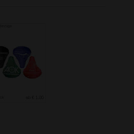
lbezüge
uck
ab € 1.00