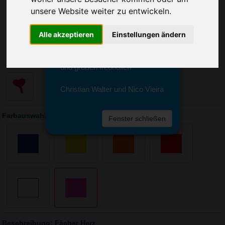
Sie erreichen sie von Montag bis
unsere Website weiter zu entwickeln.
Freitag zwischen 8 und 18 Uhr
unter 0611 94 585 2749 oder
info@advertika.de.
Alle akzeptieren
Einstellungen ändern
Wir freuen uns auf Ihre Anfrage
und grüßen freundlich
Christian Walter und Nico Vieira
Farbauswahl: Fächer Herz
Fenster schließen
Beschreibung: Fächer Herz