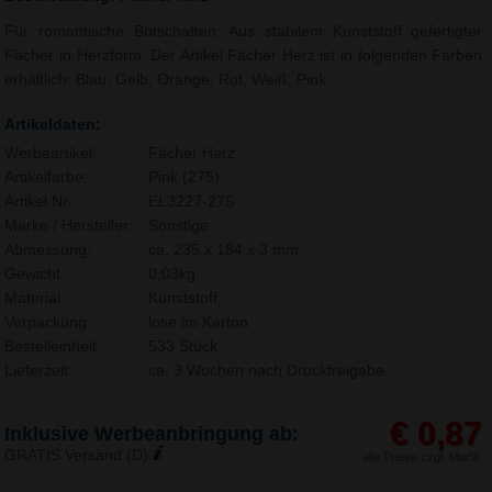
Für romantische Botschaften. Aus stabilem Kunststoff gefertigter
Fächer in Herzform. Der Artikel Fächer Herz ist in folgenden Farben
erhältlich: Blau, Gelb, Orange, Rot, Weiß, Pink.
Artikeldaten:
Werbeartikel:
Fächer Herz
Artikelfarbe:
Pink (275)
Artikel Nr.:
EL3227-275
Marke / Hersteller:
Sonstige
Abmessung:
ca. 235 x 184 x 3 mm
Gewicht:
0,03kg
Material:
Kunststoff,
Verpackung:
lose im Karton
Bestelleinheit:
533 Stück
Lieferzeit:
ca. 3 Wochen nach Druckfreigabe.
€ 0,87
Inklusive Werbeanbringung ab:
GRATIS Versand (D)
alle Preise zzgl. MwSt.