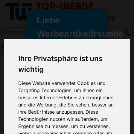
Liebe
Werbeartikelfreunde
und -
Fächer Herz, Pink
wir sind wieder für Sie da
(Art.-Nr.:
EL3227-275
)
Ihre Privatsphäre ist uns
freundinnen,
wichtig
Seit dem 11. Januar 2022 haben
wir unsere aktiven Geschäfte an
die Firma Advertika übergeben.
Diese Website verwendet Cookies und
Targeting Technologien, um Ihnen ein
Ab sofort können Sie sich bei
besseres Internet-Erlebnis zu ermöglichen
Anfragen und Bestellungen
und die Werbung, die Sie sehen, besser an
vertrauensvoll an Ihre neuen
Ihre Bedürfnisse anzupassen. Diese
Werbemittel-Experten Christian
Technologien nutzen wir außerdem, um
Walter und Nico Vieira wenden.
Ergebnisse zu messen, um zu verstehen,
woher unsere Besucher kommen oder um