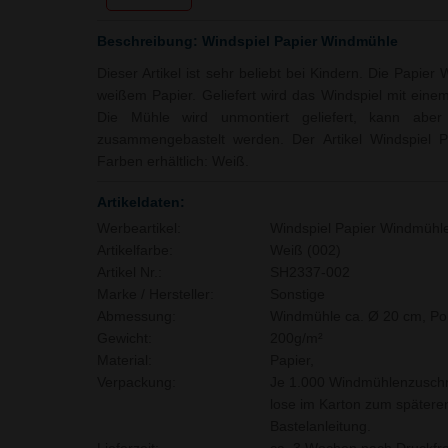
Beschreibung: Windspiel Papier Windmühle
Dieser Artikel ist sehr beliebt bei Kindern. Die Papie
weißem Papier. Geliefert wird das Windspiel mit eine
Die Mühle wird unmontiert geliefert, kann abe
zusammengebastelt werden. Der Artikel Windspiel P
Farben erhältlich: Weiß.
Artikeldaten:
Werbeartikel:
Windspiel Papier Windmühl
Artikelfarbe:
Weiß (002)
Artikel Nr.:
SH2337-002
Marke / Hersteller:
Sonstige
Abmessung:
Windmühle ca. Ø 20 cm, Po
Gewicht:
200g/m²
Material:
Papier,
Verpackung:
Je 1.000 Windmühlenzuschn
lose im Karton zum später
Bastelanleitung.