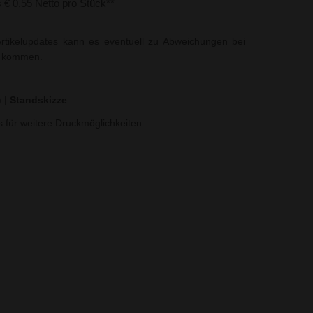
s € 0,55 Netto pro Stück**
rtikelupdates kann es eventuell zu Abweichungen bei
t kommen.
)
|
Standskizze
ns für weitere Druckmöglichkeiten.