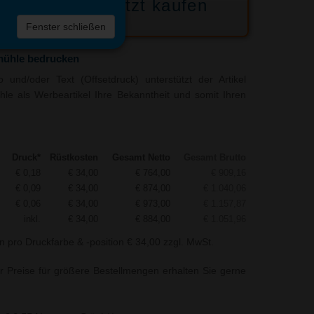
Jetzt kaufen
 die
Fenster schließen
liste
mühle bedrucken
und/oder Text (Offsetdruck) unterstützt der Artikel
le als Werbeartikel Ihre Bekanntheit und somit Ihren
Druck*
Rüstkosten
Gesamt Netto
Gesamt Brutto
€ 0,18
€ 34,00
€ 764,00
€ 909,16
€ 0,09
€ 34,00
€ 874,00
€ 1.040,06
€ 0,06
€ 34,00
€ 973,00
€ 1.157,87
inkl.
€ 34,00
€ 884,00
€ 1.051,96
n pro Druckfarbe & -position € 34,00 zzgl. MwSt.
r Preise für größere Bestellmengen erhalten Sie gerne