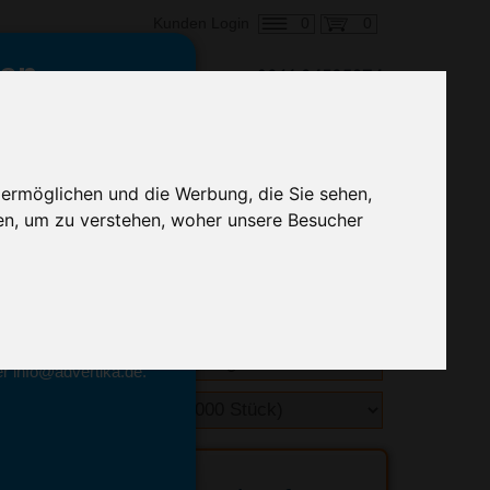
0
0
Kunden Login
en,
€ 0,17
 ermöglichen und die Werbung, die Sie sehen,
alle Preise zzgl. MwSt.
en, um zu verstehen, woher unsere Besucher
hnelle Preiskalkulation
geben.
emittel-Experten
r info@advertika.de.
ebot