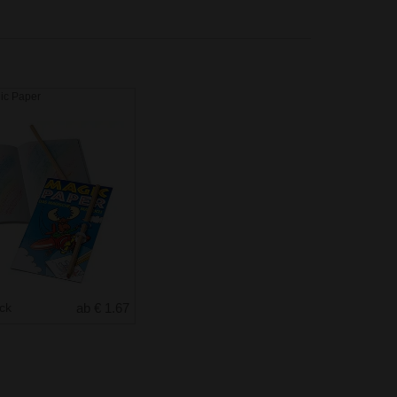
ic Paper
uck
ab € 1.67