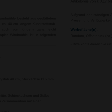
Artikelpreis von € 0,17 bi
Aufgrund der ständigen A
r Windmühle besteht aus geglättetem
Preisen und Verfügbarkei
m ca. 40 cm langem Kunststoffstab.
r auch von Kindern ganz leicht
Werbefläche(n):
apier Windmühle ist in folgenden
Rundum, Offsetdruck (ca.
- Bitte kontaktieren Sie u
e
lystab 40 cm, Steckachse Ø 6 mm
itte, Schteckachsen und Stäbe
en Zusammenbau mit einer