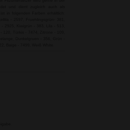
er Filzuntersetzer wird gerne in der
ndet und dient zugleich auch als
st in folgenden Farben erhältlich:
llila - 2597, Fruehlingsgrün- 381,
 - 2925, Kiwigrün - 383, Lila - 513,
- 120, Türkis - 7474, Zitrone - 109,
Melange, Dunkelgruen - 356, Grün -
22, Baige - 7499, Weiß White.
igabe.