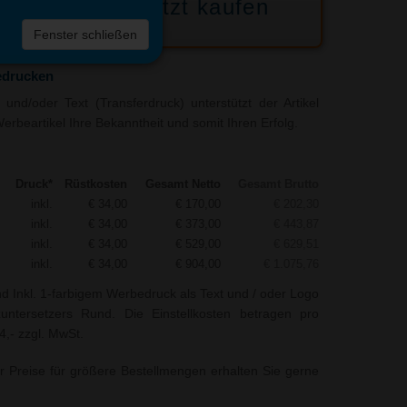
Jetzt kaufen
 die
Fenster schließen
liste
edrucken
und/oder Text (Transferdruck) unterstützt der Artikel
erbeartikel Ihre Bekanntheit und somit Ihren Erfolg.
Druck*
Rüstkosten
Gesamt Netto
Gesamt Brutto
inkl.
€ 34,00
€ 170,00
€ 202,30
inkl.
€ 34,00
€ 373,00
€ 443,87
inkl.
€ 34,00
€ 529,00
€ 629,51
inkl.
€ 34,00
€ 904,00
€ 1.075,76
nd Inkl. 1-farbigem Werbedruck als Text und / oder Logo
zuntersetzers Rund. Die Einstellkosten betragen pro
4,- zzgl. MwSt.
r Preise für größere Bestellmengen erhalten Sie gerne