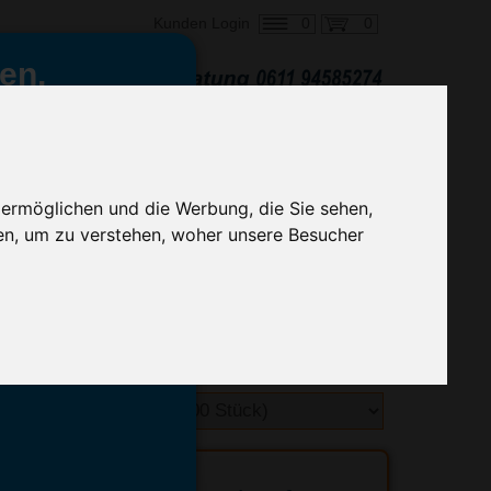
0
0
Kunden Login
en,
€ 0,68
ringung ab:
alle Preise zzgl. MwSt.
 ermöglichen und die Werbung, die Sie sehen,
en, um zu verstehen, woher unsere Besucher
hnelle Preiskalkulation
geben.
emittel-Experten
r info@advertika.de.
ebot