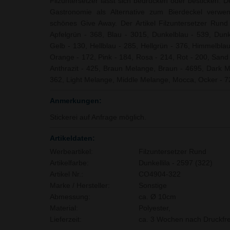
Filzuntersetzer lässt sich bedrucken oder besticken. D
Gastronomie als Alternative zum Bierdeckel verwe
schönes Give Away. Der Artikel Filzuntersetzer Rund i
Apfelgrün - 368, Blau - 3015, Dunkelblau - 539, Dunke
Gelb - 130, Hellblau - 285, Hellgrün - 376, Himmelblau
Orange - 172, Pink - 184, Rosa - 214, Rot - 200, Sand 
Anthrazit - 425, Braun Melange, Braun - 4695, Dark 
362, Light Melange, Middle Melange, Mocca, Ocker - 7
Anmerkungen:
Stickerei auf Anfrage möglich.
Artikeldaten:
Werbeartikel:
Filzuntersetzer Rund
Artikelfarbe:
Dunkellila - 2597 (322)
Artikel Nr.:
CO4904-322
Marke / Hersteller:
Sonstige
Abmessung:
ca. Ø 10cm
Material:
Polyester,
Lieferzeit:
ca. 3 Wochen nach Druckfre