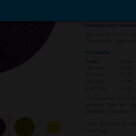
In den
Auf
Warenkorb
Merk
Filzuntersetzer Rund b
Bedruckt mit Ihrem Logo 
Filzuntersetzer Rund als W
Preistabelle
Anzahl
Preis
100 Stück
€ 1,36
300 Stück
€ 1,13
500 Stück
€ 0,99
1.000 Stück
€ 0,87
* Die genannten Preise si
auf einer Seite des Fil
Druckfarbe & -position € 3
Preise ohne Aufdruck ode
auf Anfrage.