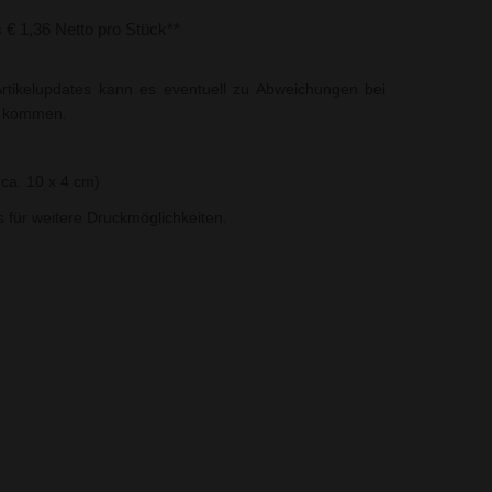
s € 1,36 Netto pro Stück**
rtikelupdates kann es eventuell zu Abweichungen bei
t kommen.
(ca. 10 x 4 cm)
ns für weitere Druckmöglichkeiten.