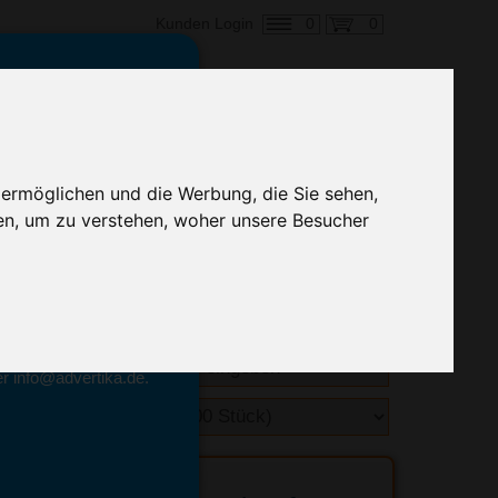
0
0
Kunden Login
en,
€ 1,20
ringung ab:
 ermöglichen und die Werbung, die Sie sehen,
alle Preise zzgl. MwSt.
en, um zu verstehen, woher unsere Besucher
hnelle Preiskalkulation
geben.
emittel-Experten
r info@advertika.de.
ebot