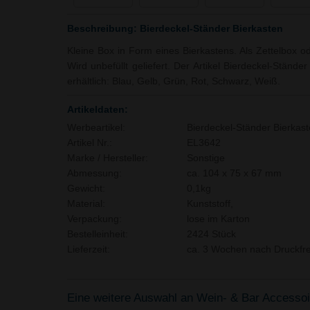
Beschreibung: Bierdeckel-Ständer Bierkasten
Kleine Box in Form eines Bierkastens. Als Zettelbox o
Wird unbefüllt geliefert. Der Artikel Bierdeckel-Stände
erhältlich: Blau, Gelb, Grün, Rot, Schwarz, Weiß.
Artikeldaten:
Werbeartikel:
Bierdeckel-Ständer Bierkas
Artikel Nr.:
EL3642
Marke / Hersteller:
Sonstige
Abmessung:
ca. 104 x 75 x 67 mm
Gewicht:
0,1kg
Material:
Kunststoff,
Verpackung:
lose im Karton
Bestelleinheit:
2424 Stück
Lieferzeit:
ca. 3 Wochen nach Druckfre
Eine weitere Auswahl an Wein- & Bar Accessoire