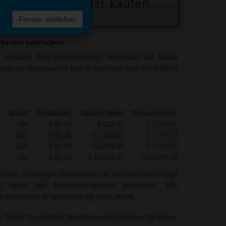
Jetzt kaufen
 die
Fenster schließen
liste
rkasten bedrucken
und/oder Text (Tampondruck) unterstützt der Artikel
sten als Werbeartikel Ihre Bekanntheit und somit Ihren
Druck*
Rüstkosten
Gesamt Netto
Gesamt Brutto
inkl.
€ 34,00
€ 919,00
€ 1.093,61
inkl.
€ 34,00
€ 1.464,00
€ 1.742,16
inkl.
€ 34,00
€ 6.234,00
€ 7.418,46
inkl.
€ 34,00
€ 12.034,00
€ 14.320,46
nd Inkl. 1-farbigem Werbedruck als Text und / oder Logo
 Seite) des Bierdeckel-Ständer Bierkasten. Die
o Druckfarbe & -position € 34,- zzgl. MwSt.
r Preise für größere Bestellmengen erhalten Sie gerne