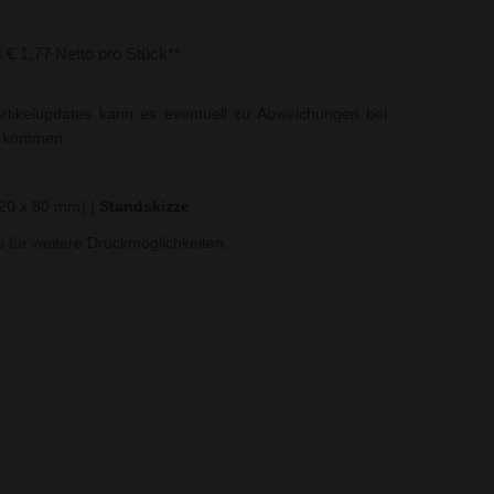
s € 1,77 Netto pro Stück**
rtikelupdates kann es eventuell zu Abweichungen bei
t kommen.
(20 x 80 mm)
|
Standskizze
ns für weitere Druckmöglichkeiten.