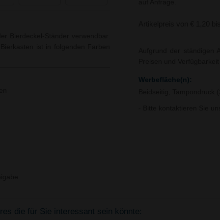
auf Anfrage.
Artikelpreis von € 1,20 bi
der Bierdeckel-Ständer verwendbar.
r Bierkasten ist in folgenden Farben
Aufgrund der ständigen A
Preisen und Verfügbarkei
Werbefläche(n):
ten
Beidseitig, Tampondruck 
- Bitte kontaktieren Sie u
igabe.
s die für Sie interessant sein könnte: