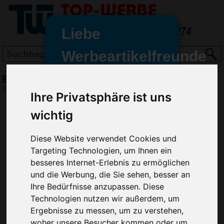
Liebe
Werbeartikelfreunde
und -
Eiswürfelform Pinguine, Blau
wir sind wieder für Sie da
(Art.-Nr.:
EL3665-005
)
Ihre Privatsphäre ist uns
freundinnen,
wichtig
Seit dem 11. Januar 2022 haben
wir unsere aktiven Geschäfte an
die Firma Advertika übergeben.
Diese Website verwendet Cookies und
Targeting Technologien, um Ihnen ein
Ab sofort können Sie sich bei
besseres Internet-Erlebnis zu ermöglichen
Anfragen und Bestellungen
und die Werbung, die Sie sehen, besser an
vertrauensvoll an Ihre neuen
Ihre Bedürfnisse anzupassen. Diese
Werbemittel-Experten Christian
Technologien nutzen wir außerdem, um
Walter und Nico Vieira wenden.
Ergebnisse zu messen, um zu verstehen,
woher unsere Besucher kommen oder um