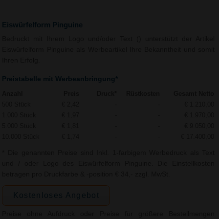
Eiswürfelform Pinguine
Bedruckt mit Ihrem Logo und/oder Text () unterstützt der Artikel
Eiswürfelform Pinguine als Werbeartikel Ihre Bekanntheit und somit
Ihren Erfolg.
Preistabelle mit Werbeanbringung*
Anzahl
Preis
Druck*
Rüstkosten
Gesamt Netto
500 Stück
€ 2,42
-
-
€ 1.210,00
1.000 Stück
€ 1,97
-
-
€ 1.970,00
5.000 Stück
€ 1,81
-
-
€ 9.050,00
10.000 Stück
€ 1,74
-
-
€ 17.400,00
* Die genannten Preise sind Inkl. 1-farbigem Werbedruck als Text
und / oder Logo des Eiswürfelform Pinguine. Die Einstellkosten
betragen pro Druckfarbe & -position € 34,- zzgl. MwSt.
Kostenloses Angebot
Preise ohne Aufdruck oder Preise für größere Bestellmengen