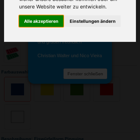
Sie erreichen sie von Montag bis
unsere Website weiter zu entwickeln.
Freitag zwischen 8 und 18 Uhr
unter 0611 94 585 2749 oder
Alle akzeptieren
Einstellungen ändern
info@advertika.de.
Wir freuen uns auf Ihre Anfrage
und grüßen freundlich
Christian Walter und Nico Vieira
Farbauswahl: Eiswürfelform Pinguine
Fenster schließen
Beschreibung: Eiswürfelform Pinguine