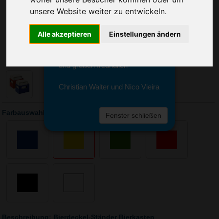
Sie erreichen sie von Montag bis
unsere Website weiter zu entwickeln.
Freitag zwischen 8 und 18 Uhr
unter 0611 94 585 2749 oder
info@advertika.de.
Alle akzeptieren
Einstellungen ändern
Wir freuen uns auf Ihre Anfrage
und grüßen freundlich
Christian Walter und Nico Vieira
Farbauswahl: Bierdeckel-Ständer Bierkasten
Fenster schließen
Beschreibung: Bierdeckel-Ständer Bierkasten