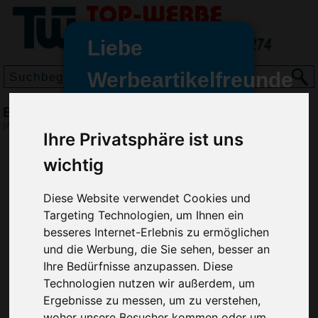
Liebe
Werbeartikelfreunde
und -
Bierdeckel-Ständer Bierkasten, Gelb
wir sind wieder für Sie da
(Art.-Nr.:
EL3642-006
)
Ihre Privatsphäre ist uns
freundinnen,
wichtig
Seit dem 11. Januar 2022 haben
wir unsere aktiven Geschäfte an
die Firma Advertika übergeben.
Diese Website verwendet Cookies und
Targeting Technologien, um Ihnen ein
Ab sofort können Sie sich bei
besseres Internet-Erlebnis zu ermöglichen
Anfragen und Bestellungen
und die Werbung, die Sie sehen, besser an
vertrauensvoll an Ihre neuen
Ihre Bedürfnisse anzupassen. Diese
Werbemittel-Experten Christian
Technologien nutzen wir außerdem, um
Walter und Nico Vieira wenden.
Ergebnisse zu messen, um zu verstehen,
woher unsere Besucher kommen oder um