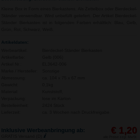
Kleine Box in Form eines Bierkastens. Als Zettelbox oder Bierdeckel-
Ständer verwendbar. Wird unbefüllt geliefert. Der Artikel Bierdeckel-
Ständer Bierkasten ist in folgenden Farben erhältlich: Blau, Gelb,
Grün, Rot, Schwarz, Weiß.
Artikeldaten:
Werbeartikel:
Bierdeckel-Ständer Bierkasten
Artikelfarbe:
Gelb (006)
Artikel Nr.:
EL3642-006
Marke / Hersteller:
Sonstige
Abmessung:
ca. 104 x 75 x 67 mm
Gewicht:
0,1kg
Material:
Kunststoff,
Verpackung:
lose im Karton
Bestelleinheit:
2424 Stück
Lieferzeit:
ca. 3 Wochen nach Druckfreigabe.
€ 1,20
Inklusive Werbeanbringung ab:
GRATIS Versand (D)
alle Preise zzgl. MwSt.