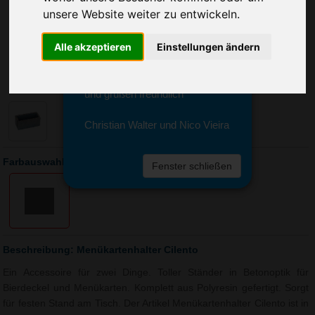
Sie erreichen sie von Montag bis
unsere Website weiter zu entwickeln.
Freitag zwischen 8 und 18 Uhr
unter 0611 94 585 2749 oder
Alle akzeptieren
Einstellungen ändern
info@advertika.de.
Wir freuen uns auf Ihre Anfrage
und grüßen freundlich
Christian Walter und Nico Vieira
Farbauswahl: Menükartenhalter Cilento
Fenster schließen
Beschreibung: Menükartenhalter Cilento
Ein Accessoire für zwei Dinge. Toller Ständer in Betonoptik für
Bierdeckel und Menükarten. Komplett aus Polyresin gefertigt. Sorgt
für festen Stand am Tisch. Der Artikel Menükartenhalter Cilento ist in