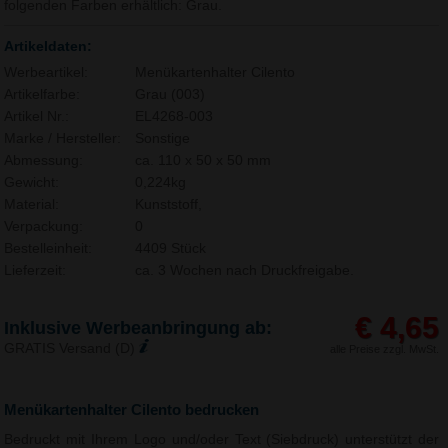
folgenden Farben erhältlich: Grau.
Artikeldaten:
Werbeartikel:
Menükartenhalter Cilento
Artikelfarbe:
Grau (003)
Artikel Nr.:
EL4268-003
Marke / Hersteller:
Sonstige
Abmessung:
ca. 110 x 50 x 50 mm
Gewicht:
0,224kg
Material:
Kunststoff,
Verpackung:
0
Bestelleinheit:
4409 Stück
Lieferzeit:
ca. 3 Wochen nach Druckfreigabe.
€ 4,65
Inklusive Werbeanbringung ab:
GRATIS Versand (D)
alle Preise zzgl. MwSt.
Menükartenhalter Cilento bedrucken
Bedruckt mit Ihrem Logo und/oder Text (Siebdruck) unterstützt der