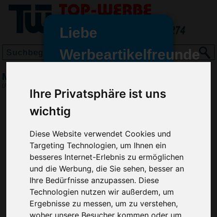
Liebe
Werbeartikelfreunde
und -
Menükartenhalter Cilento, Grau
wir sind wieder für Sie da
(Art.-Nr.:
EL4268-003
)
Ihre Privatsphäre ist uns
freundinnen,
wichtig
Seit dem 11. Januar 2022 haben
wir unsere aktiven Geschäfte an
die Firma Advertika übergeben.
Diese Website verwendet Cookies und
Targeting Technologien, um Ihnen ein
Ab sofort können Sie sich bei
besseres Internet-Erlebnis zu ermöglichen
Anfragen und Bestellungen
und die Werbung, die Sie sehen, besser an
vertrauensvoll an Ihre neuen
Ihre Bedürfnisse anzupassen. Diese
Werbemittel-Experten Christian
Technologien nutzen wir außerdem, um
Walter und Nico Vieira wenden.
Ergebnisse zu messen, um zu verstehen,
woher unsere Besucher kommen oder um