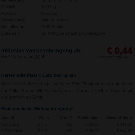
Abmessung:
ca. 89 x 57 x 4 mm
Gewicht:
0,007kg
Material:
Kunststoff,
Verpackung:
lose im Karton
Bestelleinheit:
1662 Stück
Lieferzeit:
ca. 3 Wochen nach Druckfreigabe.
€ 0,44
Inklusive Werbeanbringung ab:
GRATIS Versand (D)
alle Preise zzgl. MwSt.
Kartenhülle Plastic Card bedrucken
Bedruckt mit Ihrem Logo und/oder Text (Tampondruck) unterstützt
der Artikel Kartenhülle Plastic Card als Werbeartikel Ihre Bekanntheit
und somit Ihren Erfolg.
Preistabelle mit Werbeanbringung*
Anzahl
Preis
Druck*
Rüstkosten
Gesamt Netto
500 Stück
€ 0,77
inkl.
€ 34,00
€ 419,00
1.000 Stück
€ 0,61
inkl.
€ 34,00
€ 644,00