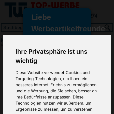
Liebe
Werbeartikelfreunde
und -
Kartenhülle Plastic Card, Rot
wir sind wieder für Sie da
(Art.-Nr.:
EL3502-008
)
freundinnen,
Ihre Privatsphäre ist uns
Seit dem 11. Januar 2022 haben
wichtig
wir unsere aktiven Geschäfte an
die Firma Advertika übergeben.
Diese Website verwendet Cookies und
Targeting Technologien, um Ihnen ein
Ab sofort können Sie sich bei
besseres Internet-Erlebnis zu ermöglichen
Anfragen und Bestellungen
und die Werbung, die Sie sehen, besser an
vertrauensvoll an Ihre neuen
Ihre Bedürfnisse anzupassen. Diese
Werbemittel-Experten Christian
Technologien nutzen wir außerdem, um
Walter und Nico Vieira wenden.
Ergebnisse zu messen, um zu verstehen,