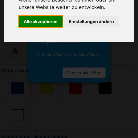
Sie erreichen sie von Montag bis
unsere Website weiter zu entwickeln.
Freitag zwischen 8 und 18 Uhr
unter 0611 94 585 2749 oder
info@advertika.de.
Alle akzeptieren
Einstellungen ändern
Wir freuen uns auf Ihre Anfrage
und grüßen freundlich
Christian Walter und Nico Vieira
Farbauswahl: Magnet Quadrat
Fenster schließen
Beschreibung: Magnet Quadrat