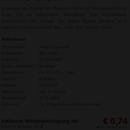
Quadratischer Magnet. Mit Magneten haftet die Werbebotschaft für
lange Zeit am Kühlschrank, Schreibtisch oder Magnetboard.
Sonderformen auf Anfrage. Der Artikel Magnet Quadrat ist in
folgenden Farben erhältlich: Blau, Gelb, Rot, Schwarz, Weiß.
Artikeldaten:
Werbeartikel:
Magnet Quadrat
Artikelfarbe:
Blau (005)
Artikel Nr.:
EL3469-005
Marke / Hersteller:
Sonstige
Abmessung:
ca. 42 x 42 x 7 mm
Gewicht:
0,018kg
Material:
Kunststoff,
Verpackung:
lose im Karton
Bestelleinheit:
1524 Stück
Lieferzeit:
ca. 3 Wochen nach Druckfreigabe.
€ 0,74
Inklusive Werbeanbringung ab:
GRATIS Versand (D)
alle Preise zzgl. MwSt.