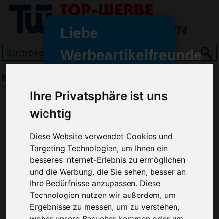
Liebe
Werbeartikelfreunde
und -
Magnet Quadrat, Blau
wir sind wieder für Sie da
(Art.-Nr.:
EL3469-005
)
Ihre Privatsphäre ist uns
freundinnen,
wichtig
Seit dem 11. Januar 2022 haben
wir unsere aktiven Geschäfte an
die Firma Advertika übergeben.
Diese Website verwendet Cookies und
Targeting Technologien, um Ihnen ein
Ab sofort können Sie sich bei
besseres Internet-Erlebnis zu ermöglichen
Anfragen und Bestellungen
und die Werbung, die Sie sehen, besser an
vertrauensvoll an Ihre neuen
Ihre Bedürfnisse anzupassen. Diese
Werbemittel-Experten Christian
Technologien nutzen wir außerdem, um
Walter und Nico Vieira wenden.
Ergebnisse zu messen, um zu verstehen,
woher unsere Besucher kommen oder um