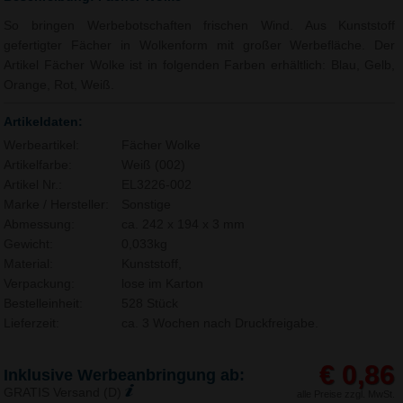
So bringen Werbebotschaften frischen Wind. Aus Kunststoff
gefertigter Fächer in Wolkenform mit großer Werbefläche. Der
Artikel Fächer Wolke ist in folgenden Farben erhältlich: Blau, Gelb,
Orange, Rot, Weiß.
Artikeldaten:
Werbeartikel:
Fächer Wolke
Artikelfarbe:
Weiß (002)
Artikel Nr.:
EL3226-002
Marke / Hersteller:
Sonstige
Abmessung:
ca. 242 x 194 x 3 mm
Gewicht:
0,033kg
Material:
Kunststoff,
Verpackung:
lose im Karton
Bestelleinheit:
528 Stück
Lieferzeit:
ca. 3 Wochen nach Druckfreigabe.
€ 0,86
Inklusive Werbeanbringung ab:
GRATIS Versand (D)
alle Preise zzgl. MwSt.