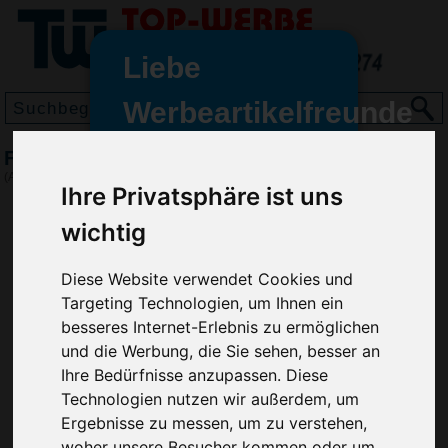
Liebe
Werbeartikelfreunde
und -
Fächer Wolke, Weiß
wir sind wieder für Sie da
(Art.-Nr.:
EL3226-002
)
Ihre Privatsphäre ist uns
freundinnen,
wichtig
Seit dem 11. Januar 2022 haben
wir unsere aktiven Geschäfte an
die Firma Advertika übergeben.
Diese Website verwendet Cookies und
Targeting Technologien, um Ihnen ein
Ab sofort können Sie sich bei
besseres Internet-Erlebnis zu ermöglichen
Anfragen und Bestellungen
und die Werbung, die Sie sehen, besser an
vertrauensvoll an Ihre neuen
Ihre Bedürfnisse anzupassen. Diese
Werbemittel-Experten Christian
Technologien nutzen wir außerdem, um
Walter und Nico Vieira wenden.
Ergebnisse zu messen, um zu verstehen,
woher unsere Besucher kommen oder um