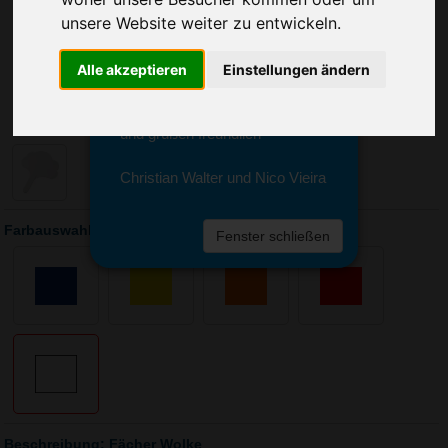
Sie erreichen sie von Montag bis
unsere Website weiter zu entwickeln.
Freitag zwischen 8 und 18 Uhr
unter 0611 94 585 2749 oder
info@advertika.de.
Alle akzeptieren
Einstellungen ändern
Wir freuen uns auf Ihre Anfrage
und grüßen freundlich
Christian Walter und Nico Vieira
Farbauswahl: Fächer Wolke
Fenster schließen
Beschreibung: Fächer Wolke