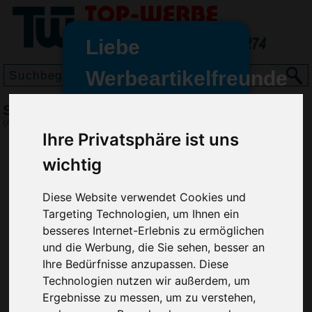
Liebe
Werbeartikelfreunde
und -
Sonnenschild Style, Rot
wir sind wieder für Sie da
(Art.-Nr.:
EL3638-008
)
freundinnen,
Ihre Privatsphäre ist uns
Seit dem 11. Januar 2022 haben
wichtig
wir unsere aktiven Geschäfte an
die Firma Advertika übergeben.
Diese Website verwendet Cookies und
Targeting Technologien, um Ihnen ein
Ab sofort können Sie sich bei
besseres Internet-Erlebnis zu ermöglichen
Anfragen und Bestellungen
und die Werbung, die Sie sehen, besser an
vertrauensvoll an Ihre neuen
Ihre Bedürfnisse anzupassen. Diese
Werbemittel-Experten Christian
Technologien nutzen wir außerdem, um
Walter und Nico Vieira wenden.
Ergebnisse zu messen, um zu verstehen,