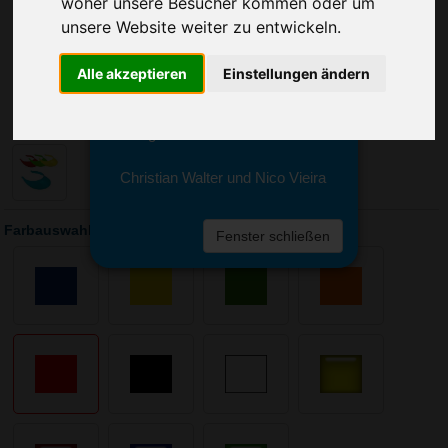
woher unsere Besucher kommen oder um
Sie erreichen sie von Montag bis
Freitag zwischen 8 und 18 Uhr
unsere Website weiter zu entwickeln.
unter 0611 94 585 2749 oder
info@advertika.de.
Alle akzeptieren
Einstellungen ändern
Wir freuen uns auf Ihre Anfrage
und grüßen freundlich
Christian Walter und Nico Vieira
Farbauswahl: Sonnenschild Style
Fenster schließen