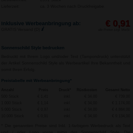
Lieferzeit:
ca. 3 Wochen nach Druckfreigabe.
€ 0,91
Inklusive Werbeanbringung ab:
GRATIS Versand (D)
alle Preise zzgl. MwSt.
Sonnenschild Style bedrucken
Bedruckt mit Ihrem Logo und/oder Text (Tampondruck) unterstützt
der Artikel Sonnenschild Style als Werbeartikel Ihre Bekanntheit und
somit Ihren Erfolg.
Preistabelle mit Werbeanbringung*
Anzahl
Preis
Druck*
Rüstkosten
Gesamt Netto
500 Stück
€ 1,41
inkl.
€ 34,00
€ 739,00
1.000 Stück
€ 1,14
inkl.
€ 34,00
€ 1.174,00
5.000 Stück
€ 0,97
inkl.
€ 34,00
€ 4.884,00
10.000 Stück
€ 0,91
inkl.
€ 34,00
€ 9.134,00
* Die genannten Preise sind Inkl. 1-farbigem Werbedruck als Text
und / oder Logo vorne mittig des Sonnenschild Style. Die