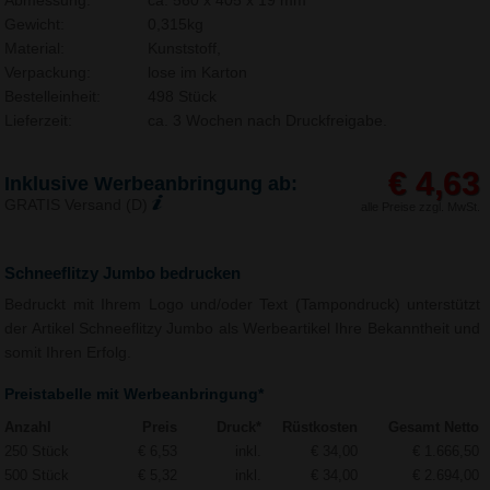
Abmessung:
ca. 560 x 405 x 19 mm
Gewicht:
0,315kg
Material:
Kunststoff,
Verpackung:
lose im Karton
Bestelleinheit:
498 Stück
Lieferzeit:
ca. 3 Wochen nach Druckfreigabe.
€ 4,63
Inklusive Werbeanbringung ab:
GRATIS Versand (D)
alle Preise zzgl. MwSt.
Schneeflitzy Jumbo bedrucken
Bedruckt mit Ihrem Logo und/oder Text (Tampondruck) unterstützt
der Artikel Schneeflitzy Jumbo als Werbeartikel Ihre Bekanntheit und
somit Ihren Erfolg.
Preistabelle mit Werbeanbringung*
Anzahl
Preis
Druck*
Rüstkosten
Gesamt Netto
250 Stück
€ 6,53
inkl.
€ 34,00
€ 1.666,50
500 Stück
€ 5,32
inkl.
€ 34,00
€ 2.694,00