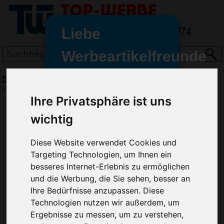
Liebe
Werbeartikelfreunde
und -
Schneeflitzy Jumbo, Schwarz
wir sind wieder für Sie da
(Art.-Nr.:
EL3214-001
)
freundinnen,
Ihre Privatsphäre ist uns
Seit dem 11. Januar 2022 haben
wichtig
wir unsere aktiven Geschäfte an
die Firma Advertika übergeben.
Diese Website verwendet Cookies und
Targeting Technologien, um Ihnen ein
Ab sofort können Sie sich bei
besseres Internet-Erlebnis zu ermöglichen
Anfragen und Bestellungen
und die Werbung, die Sie sehen, besser an
vertrauensvoll an Ihre neuen
Ihre Bedürfnisse anzupassen. Diese
Werbemittel-Experten Christian
Technologien nutzen wir außerdem, um
Walter und Nico Vieira wenden.
Ergebnisse zu messen, um zu verstehen,