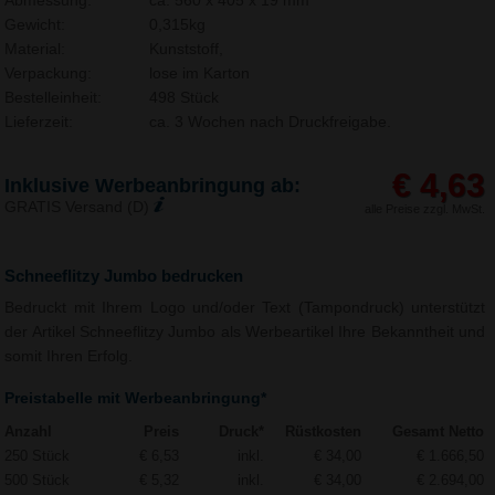
Abmessung:
ca. 560 x 405 x 19 mm
Gewicht:
0,315kg
Material:
Kunststoff,
Verpackung:
lose im Karton
Bestelleinheit:
498 Stück
Lieferzeit:
ca. 3 Wochen nach Druckfreigabe.
€ 4,63
Inklusive Werbeanbringung ab:
GRATIS Versand (D)
alle Preise zzgl. MwSt.
Schneeflitzy Jumbo bedrucken
Bedruckt mit Ihrem Logo und/oder Text (Tampondruck) unterstützt
der Artikel Schneeflitzy Jumbo als Werbeartikel Ihre Bekanntheit und
somit Ihren Erfolg.
Preistabelle mit Werbeanbringung*
Anzahl
Preis
Druck*
Rüstkosten
Gesamt Netto
250 Stück
€ 6,53
inkl.
€ 34,00
€ 1.666,50
500 Stück
€ 5,32
inkl.
€ 34,00
€ 2.694,00