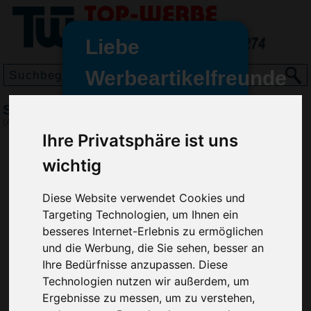
Liebe
Werbeartikelfreunde
und -
Schneeflitzy Jumbo, Gelb
wir sind wieder für Sie da
(Art.-Nr.:
EL3214-006
)
freundinnen,
Ihre Privatsphäre ist uns
Seit dem 11. Januar 2022 haben
wichtig
wir unsere aktiven Geschäfte an
die Firma Advertika übergeben.
Diese Website verwendet Cookies und
Targeting Technologien, um Ihnen ein
Ab sofort können Sie sich bei
besseres Internet-Erlebnis zu ermöglichen
Anfragen und Bestellungen
und die Werbung, die Sie sehen, besser an
vertrauensvoll an Ihre neuen
Ihre Bedürfnisse anzupassen. Diese
Werbemittel-Experten Christian
Technologien nutzen wir außerdem, um
Walter und Nico Vieira wenden.
Ergebnisse zu messen, um zu verstehen,