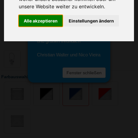
Sie erreichen sie von Montag bis
unsere Website weiter zu entwickeln.
Freitag zwischen 8 und 18 Uhr
unter 0611 94 585 2749 oder
Alle akzeptieren
Einstellungen ändern
info@advertika.de.
Wir freuen uns auf Ihre Anfrage
und grüßen freundlich
Christian Walter und Nico Vieira
Fenster schließen
Farbauswahl: Schlüsselanhänger Troika Jumper