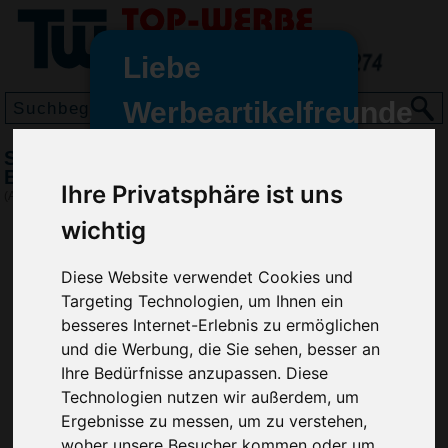
Liebe
Werbeartikelfreunde
und -
Schlüsselanhänger Troika Jumper,
wir sind wieder für Sie da
Blau/Silber
Ihre Privatsphäre ist uns
freundinnen,
(Art.-Nr.:
TK2276-052
)
wichtig
Seit dem 11. Januar 2022 haben
wir unsere aktiven Geschäfte an
die Firma Advertika übergeben.
Diese Website verwendet Cookies und
Targeting Technologien, um Ihnen ein
Ab sofort können Sie sich bei
besseres Internet-Erlebnis zu ermöglichen
Anfragen und Bestellungen
und die Werbung, die Sie sehen, besser an
vertrauensvoll an Ihre neuen
Ihre Bedürfnisse anzupassen. Diese
Werbemittel-Experten Christian
Technologien nutzen wir außerdem, um
Walter und Nico Vieira wenden.
Ergebnisse zu messen, um zu verstehen,
woher unsere Besucher kommen oder um