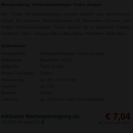
Beschreibung: Schlüsselanhänger Troika Jumper
Der Troika Schlüsselanhänger Jumper besteht aus verchromten
Metall. Ein schönes Werbegeschenk für besondere Kunden. Der
Artikel Schlüsselanhänger Troika Jumper ist in folgenden Farben
erhältlich: Silber, Schwarz/Silber, Blau/Silber, Rot/Silber, Matt Silber.
Artikeldaten:
Werbeartikel:
Schlüsselanhänger Troika Jumper
Artikelfarbe:
Blau/Silber (052)
Artikel Nr.:
TK2276-052
Marke / Hersteller:
Troika
Abmessung:
ca. 36 x 31 x 9 mm
Gewicht:
ca. 17g
Material:
Metall,
Lieferzeit:
ca. 3 Wochen nach Druckfreigabe.
€ 7,04
Inklusive Werbeanbringung ab:
GRATIS Versand (D)
alle Preise zzgl. MwSt.