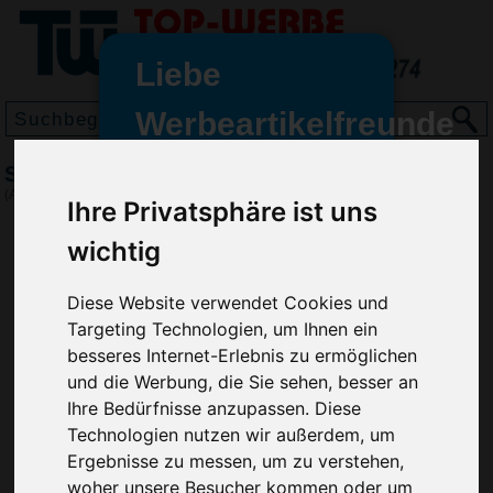
Liebe
Werbeartikelfreunde
und -
Schlüsselanhänger Katenga Strap
wir sind wieder für Sie da
(Art.-Nr.:
EL4052
)
Ihre Privatsphäre ist uns
freundinnen,
wichtig
Seit dem 11. Januar 2022 haben
wir unsere aktiven Geschäfte an
Diese Website verwendet Cookies und
die Firma Advertika übergeben.
Targeting Technologien, um Ihnen ein
Ab sofort können Sie sich bei
besseres Internet-Erlebnis zu ermöglichen
Anfragen und Bestellungen
und die Werbung, die Sie sehen, besser an
vertrauensvoll an Ihre neuen
Ihre Bedürfnisse anzupassen. Diese
Werbemittel-Experten Christian
Technologien nutzen wir außerdem, um
Walter und Nico Vieira wenden.
Ergebnisse zu messen, um zu verstehen,
woher unsere Besucher kommen oder um