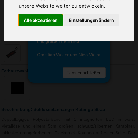
Sie erreichen sie von Montag bis
unsere Website weiter zu entwickeln.
Freitag zwischen 8 und 18 Uhr
unter 0611 94 585 2749 oder
Alle akzeptieren
Einstellungen ändern
info@advertika.de.
Wir freuen uns auf Ihre Anfrage
und grüßen freundlich
Christian Walter und Nico Vieira
Farbauswahl: Schlüsselanhänger Katenga Strap
Fenster schließen
Beschreibung: Schlüsselanhänger Katenga Strap
Doppellagiges Polyesterband mit 1 integrierten LED in weiß,
Metallöse und einem 5cm großen, schwarz/silbernen Karabiner.
Inklusive orangefarbenem Flockdruck Katenga auf einer Seite. Der