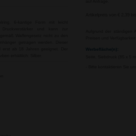
auf Anfrage.
Artikelpreis von € 2,39 bi
elring. 6-kantige Form mit leicht
 Druckverstärker und kann zur
Aufgrund der ständigen A
t gemäß Waffengesetz nicht zu den
Preisen und Verfügbarkei
anhänger getragen werden. Dieser
d erst ab 18 Jahren geeignet. Der
Werbefläche(n):
ben erhältlich: Silber.
Seite, Siebdruck (85 x 5
- Bitte kontaktieren Sie u
on