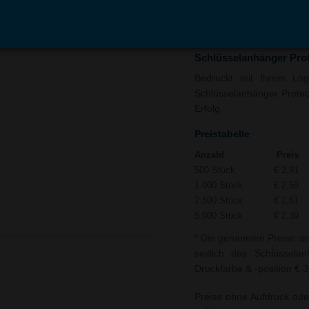
In den
Auf
Warenkorb
Merk
Schlüsselanhänger Pro
Bedruckt mit Ihrem Logo
Schlüsselanhänger Protect
Erfolg.
Preistabelle
Anzahl
Preis
500 Stück
€ 2,91
1.000 Stück
€ 2,59
2.500 Stück
€ 2,51
5.000 Stück
€ 2,39
* Die genannten Preise si
seitlich des Schlüssela
Druckfarbe & -position € 3
Preise ohne Aufdruck ode