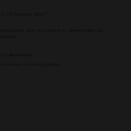
s € 2,91 Netto pro Stück**
rtikelupdates kann es eventuell zu Abweichungen bei
t kommen.
 mm)
|
Standskizze
ns für weitere Druckmöglichkeiten.