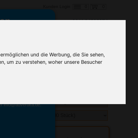
0
0
Kunden Login
en,
€ 2,39
ringung ab:
 ermöglichen und die Werbung, die Sie sehen,
alle Preise zzgl. MwSt.
en, um zu verstehen, woher unsere Besucher
hnelle Preiskalkulation
geben.
emittel-Experten
r info@advertika.de.
ebot