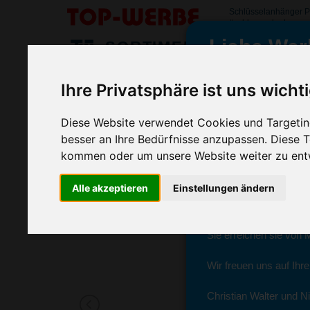
Schlüsselanhänger P
#schluesselanhaenge
Liebe Wer
SORTIMENT
>
>
Startseite
Streuartikel & Give Aways
Schlüsselanhänger
Ihre Privatsphäre ist uns wicht
Schlüsselanhänger Protection, Silbe
wir sind wieder f
(Art.-Nr.:
EL4548-032
)
Diese Website verwendet Cookies und Targeting
besser an Ihre Bedürfnisse anzupassen. Diese
kommen oder um unsere Website weiter zu ent
Seit dem 11. Januar 2
Alle akzeptieren
Einstellungen ändern
Ab sofort können Sie s
Christian Walter und N
Sie erreichen sie von 
Wir freuen uns auf Ihr
Christian Walter und Ni