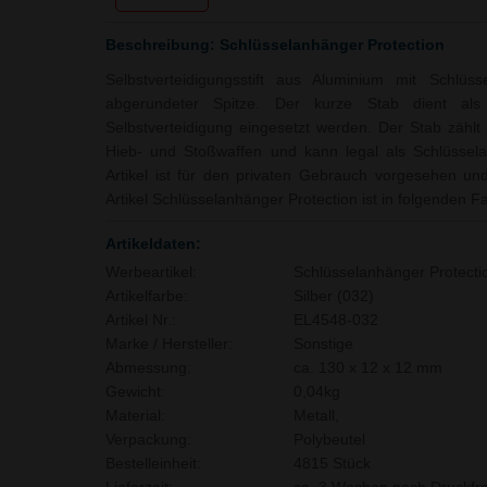
Beschreibung: Schlüsselanhänger Protection
Selbstverteidigungsstift aus Aluminium mit Schlüss
abgerundeter Spitze. Der kurze Stab dient als
Selbstverteidigung eingesetzt werden. Der Stab zähl
Hieb- und Stoßwaffen und kann legal als Schlüssel
Artikel ist für den privaten Gebrauch vorgesehen un
Artikel Schlüsselanhänger Protection ist in folgenden Far
Artikeldaten:
Werbeartikel:
Schlüsselanhänger Protecti
Artikelfarbe:
Silber (032)
Artikel Nr.:
EL4548-032
Marke / Hersteller:
Sonstige
Abmessung:
ca. 130 x 12 x 12 mm
Gewicht:
0,04kg
Material:
Metall,
Verpackung:
Polybeutel
Bestelleinheit:
4815 Stück