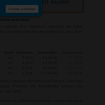
Jetzt kaufen
 die
Fenster schließen
liste
tection bedrucken
 und/oder Text (Siebdruck) unterstützt der Artikel
ion als Werbeartikel Ihre Bekanntheit und somit Ihren
Druck*
Rüstkosten
Gesamt Netto
Gesamt Brutto
inkl.
€ 34,00
€ 1.489,00
€ 1.771,91
inkl.
€ 34,00
€ 2.624,00
€ 3.122,56
inkl.
€ 34,00
€ 6.309,00
€ 7.507,71
inkl.
€ 34,00
€ 11.984,00
€ 14.260,96
nd Inkl. 1-farbigem Werbedruck als Text und / oder Logo
nhänger Protection. Die Einstellkosten betragen pro
4,- zzgl. MwSt.
r Preise für größere Bestellmengen erhalten Sie gerne