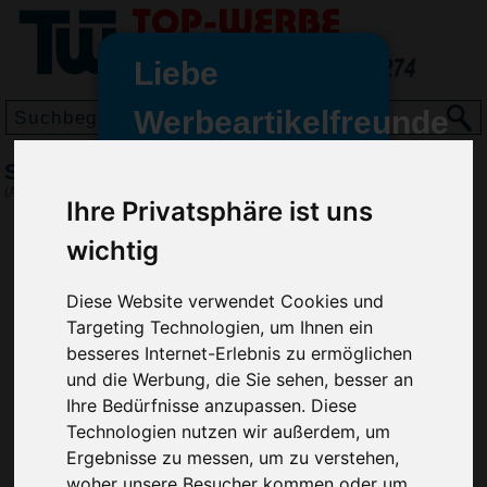
Liebe
Werbeartikelfreunde
und -
Schlüsselanhänger Inlay 48*26
wir sind wieder für Sie da
(Art.-Nr.:
EL3513
)
Ihre Privatsphäre ist uns
freundinnen,
wichtig
Seit dem 11. Januar 2022 haben
wir unsere aktiven Geschäfte an
die Firma Advertika übergeben.
Diese Website verwendet Cookies und
Targeting Technologien, um Ihnen ein
Ab sofort können Sie sich bei
besseres Internet-Erlebnis zu ermöglichen
Anfragen und Bestellungen
und die Werbung, die Sie sehen, besser an
vertrauensvoll an Ihre neuen
Ihre Bedürfnisse anzupassen. Diese
Werbemittel-Experten Christian
Technologien nutzen wir außerdem, um
Walter und Nico Vieira wenden.
Ergebnisse zu messen, um zu verstehen,
woher unsere Besucher kommen oder um