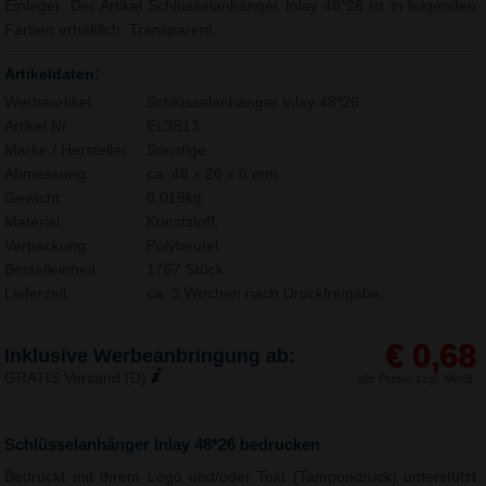
Einleger. Der Artikel Schlüsselanhänger Inlay 48*26 ist in folgenden
Farben erhältlich: Transparent.
Artikeldaten:
Werbeartikel:
Schlüsselanhänger Inlay 48*26
Artikel Nr.:
EL3513
Marke / Hersteller:
Sonstige
Abmessung:
ca. 48 x 26 x 6 mm
Gewicht:
0,019kg
Material:
Kunststoff,
Verpackung:
Polybeutel
Bestelleinheit:
1767 Stück
Lieferzeit:
ca. 3 Wochen nach Druckfreigabe.
€ 0,68
Inklusive Werbeanbringung ab:
GRATIS Versand (D)
alle Preise zzgl. MwSt.
Schlüsselanhänger Inlay 48*26 bedrucken
Bedruckt mit Ihrem Logo und/oder Text (Tampondruck) unterstützt