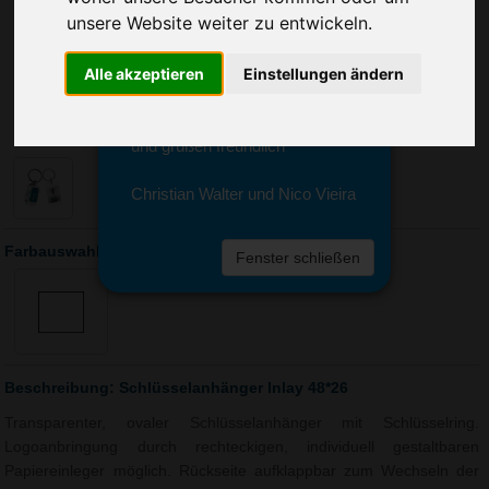
Sie erreichen sie von Montag bis
unsere Website weiter zu entwickeln.
Freitag zwischen 8 und 18 Uhr
unter 0611 94 585 2749 oder
Alle akzeptieren
Einstellungen ändern
info@advertika.de.
Wir freuen uns auf Ihre Anfrage
und grüßen freundlich
Christian Walter und Nico Vieira
Farbauswahl: Schlüsselanhänger Inlay 48*26
Fenster schließen
Beschreibung: Schlüsselanhänger Inlay 48*26
Transparenter, ovaler Schlüsselanhänger mit Schlüsselring.
Logoanbringung durch rechteckigen, individuell gestaltbaren
Papiereinleger möglich. Rückseite aufklappbar zum Wechseln der