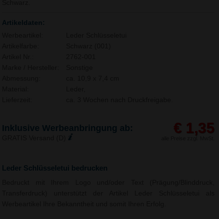
Schwarz.
Artikeldaten:
Werbeartikel:
Leder Schlüsseletui
Artikelfarbe:
Schwarz (001)
Artikel Nr.:
2762-001
Marke / Hersteller:
Sonstige
Abmessung:
ca. 10,9 x 7,4 cm
Material:
Leder,
Lieferzeit:
ca. 3 Wochen nach Druckfreigabe.
€ 1,35
Inklusive Werbeanbringung ab:
GRATIS Versand (D)
alle Preise zzgl. MwSt.
Leder Schlüsseletui bedrucken
Bedruckt mit Ihrem Logo und/oder Text (Prägung/Blinddruck,
Transferdruck) unterstützt der Artikel Leder Schlüsseletui als
Werbeartikel Ihre Bekanntheit und somit Ihren Erfolg.