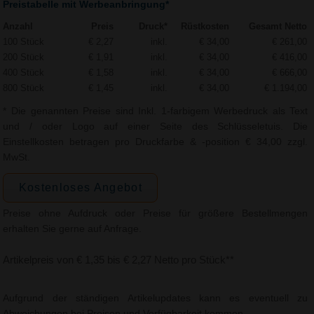
Preistabelle mit Werbeanbringung*
Anzahl
Preis
Druck*
Rüstkosten
Gesamt Netto
100 Stück
€ 2,27
inkl.
€ 34,00
€ 261,00
200 Stück
€ 1,91
inkl.
€ 34,00
€ 416,00
400 Stück
€ 1,58
inkl.
€ 34,00
€ 666,00
800 Stück
€ 1,45
inkl.
€ 34,00
€ 1.194,00
* Die genannten Preise sind Inkl. 1-farbigem Werbedruck als Text
und / oder Logo auf einer Seite des Schlüsseletuis. Die
Einstellkosten betragen pro Druckfarbe & -position € 34,00 zzgl.
MwSt.
Kostenloses Angebot
Preise ohne Aufdruck oder Preise für größere Bestellmengen
erhalten Sie gerne auf Anfrage.
Artikelpreis von € 1,35 bis € 2,27 Netto pro Stück**
Aufgrund der ständigen Artikelupdates kann es eventuell zu
Abweichungen bei Preisen und Verfügbarkeit kommen.