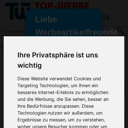
Liebe
Werbeartikelfreunde
und -
Leder Schlüsseletui, Schwarz
wir sind wieder für Sie da
(Art.-Nr.:
2762-001
)
Ihre Privatsphäre ist uns
freundinnen,
wichtig
Seit dem 11. Januar 2022 haben
wir unsere aktiven Geschäfte an
Diese Website verwendet Cookies und
die Firma Advertika übergeben.
Targeting Technologien, um Ihnen ein
Ab sofort können Sie sich bei
besseres Internet-Erlebnis zu ermöglichen
Anfragen und Bestellungen
und die Werbung, die Sie sehen, besser an
vertrauensvoll an Ihre neuen
Ihre Bedürfnisse anzupassen. Diese
Werbemittel-Experten Christian
Technologien nutzen wir außerdem, um
Walter und Nico Vieira wenden.
Ergebnisse zu messen, um zu verstehen,
woher unsere Besucher kommen oder um