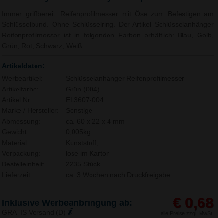
Immer griffbereit. Reifenprofilmesser mit Öse zum Befestigen am
Schlüsselbund. Ohne Schlüsselring. Der Artikel Schlüsselanhänger
Reifenprofilmesser ist in folgenden Farben erhältlich: Blau, Gelb,
Grün, Rot, Schwarz, Weiß.
Artikeldaten:
Werbeartikel:
Schlüsselanhänger Reifenprofilmesser
Artikelfarbe:
Grün (004)
Artikel Nr.:
EL3607-004
Marke / Hersteller:
Sonstige
Abmessung:
ca. 60 x 22 x 4 mm
Gewicht:
0,005kg
Material:
Kunststoff,
Verpackung:
lose im Karton
Bestelleinheit:
2235 Stück
Lieferzeit:
ca. 3 Wochen nach Druckfreigabe.
€ 0,68
Inklusive Werbeanbringung ab:
GRATIS Versand (D)
alle Preise zzgl. MwSt.