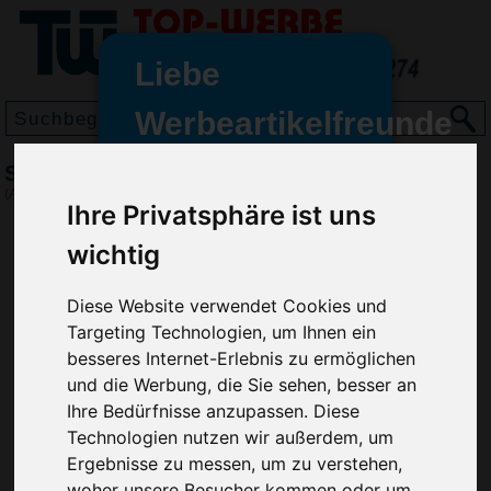
Liebe
Werbeartikelfreunde
und -
Schlüsselanhänger Reifenprofilmesser, Grün
wir sind wieder für Sie da
(Art.-Nr.:
EL3607-004
)
Ihre Privatsphäre ist uns
freundinnen,
wichtig
Seit dem 11. Januar 2022 haben
wir unsere aktiven Geschäfte an
die Firma Advertika übergeben.
Diese Website verwendet Cookies und
Targeting Technologien, um Ihnen ein
Ab sofort können Sie sich bei
besseres Internet-Erlebnis zu ermöglichen
Anfragen und Bestellungen
und die Werbung, die Sie sehen, besser an
vertrauensvoll an Ihre neuen
Ihre Bedürfnisse anzupassen. Diese
Werbemittel-Experten Christian
Technologien nutzen wir außerdem, um
Walter und Nico Vieira wenden.
Ergebnisse zu messen, um zu verstehen,
woher unsere Besucher kommen oder um