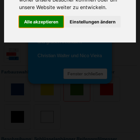
Sie erreichen sie von Montag bis
unsere Website weiter zu entwickeln.
Freitag zwischen 8 und 18 Uhr
unter 0611 94 585 2749 oder
info@advertika.de.
Alle akzeptieren
Einstellungen ändern
Wir freuen uns auf Ihre Anfrage
und grüßen freundlich
Christian Walter und Nico Vieira
Farbauswahl: Schlüsselanhänger Reifenprofilmesser
Fenster schließen
Beschreibung: Schlüsselanhänger Reifenprofilmesser