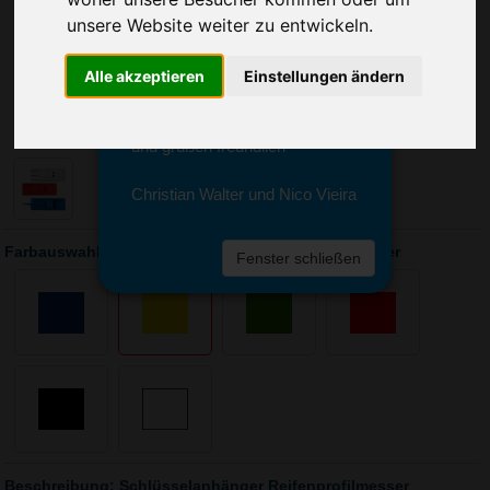
Sie erreichen sie von Montag bis
unsere Website weiter zu entwickeln.
Freitag zwischen 8 und 18 Uhr
unter 0611 94 585 2749 oder
info@advertika.de.
Alle akzeptieren
Einstellungen ändern
Wir freuen uns auf Ihre Anfrage
und grüßen freundlich
Christian Walter und Nico Vieira
Farbauswahl: Schlüsselanhänger Reifenprofilmesser
Fenster schließen
Beschreibung: Schlüsselanhänger Reifenprofilmesser