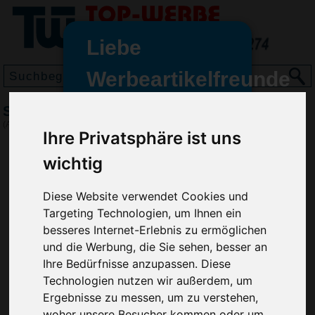
Liebe
Werbeartikelfreunde
und -
Schlüsselanhänger Reifenprofilmesser, Gelb
wir sind wieder für Sie da
(Art.-Nr.:
EL3607-006
)
Ihre Privatsphäre ist uns
freundinnen,
wichtig
Seit dem 11. Januar 2022 haben
wir unsere aktiven Geschäfte an
die Firma Advertika übergeben.
Diese Website verwendet Cookies und
Targeting Technologien, um Ihnen ein
Ab sofort können Sie sich bei
besseres Internet-Erlebnis zu ermöglichen
Anfragen und Bestellungen
und die Werbung, die Sie sehen, besser an
vertrauensvoll an Ihre neuen
Ihre Bedürfnisse anzupassen. Diese
Werbemittel-Experten Christian
Technologien nutzen wir außerdem, um
Walter und Nico Vieira wenden.
Ergebnisse zu messen, um zu verstehen,
woher unsere Besucher kommen oder um