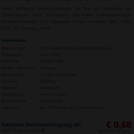
Immer griffbereit. Reifenprofilmesser mit Öse zum Befestigen am
Schlüsselbund. Ohne Schlüsselring. Der Artikel Schlüsselanhänger
Reifenprofilmesser ist in folgenden Farben erhältlich: Blau, Gelb,
Grün, Rot, Schwarz, Weiß.
Artikeldaten:
Werbeartikel:
Schlüsselanhänger Reifenprofilmesser
Artikelfarbe:
Gelb (006)
Artikel Nr.:
EL3607-006
Marke / Hersteller:
Sonstige
Abmessung:
ca. 60 x 22 x 4 mm
Gewicht:
0,005kg
Material:
Kunststoff,
Verpackung:
lose im Karton
Bestelleinheit:
2235 Stück
Lieferzeit:
ca. 3 Wochen nach Druckfreigabe.
€ 0,68
Inklusive Werbeanbringung ab:
GRATIS Versand (D)
alle Preise zzgl. MwSt.