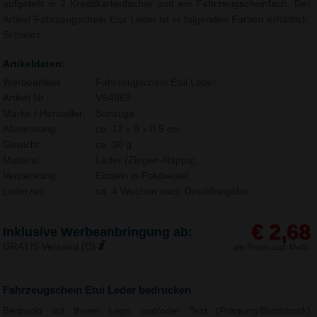
aufgeteilt in 2 Kreditkartenfächer und ein Fahrzeugscheinfach. Der
Artikel Fahrzeugschein Etui Leder ist in folgenden Farben erhältlich:
Schwarz.
Artikeldaten:
Werbeartikel:
Fahrzeugschein Etui Leder
Artikel Nr.:
VS4869
Marke / Hersteller:
Sonstige
Abmessung:
ca. 12 x 9 x 0,5 cm
Gewicht:
ca. 30 g
Material:
Leder (Ziegen-Nappa),
Verpackung:
Einzeln in Polybeutel
Lieferzeit:
ca. 4 Wochen nach Druckfreigabe.
€ 2,68
Inklusive Werbeanbringung ab:
GRATIS Versand (D)
alle Preise zzgl. MwSt.
Fahrzeugschein Etui Leder bedrucken
Bedruckt mit Ihrem Logo und/oder Text (Prägung/Blinddruck)