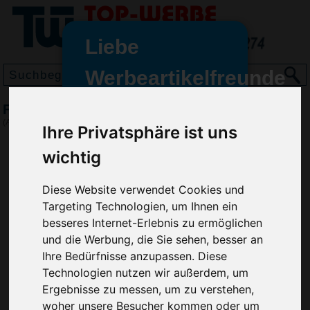
Liebe
Werbeartikelfreunde
und -
Fahrzeugschein Etui Leder
wir sind wieder für Sie da
(Art.-Nr.:
VS4869
)
Ihre Privatsphäre ist uns
freundinnen,
wichtig
Seit dem 11. Januar 2022 haben
wir unsere aktiven Geschäfte an
Diese Website verwendet Cookies und
die Firma Advertika übergeben.
Targeting Technologien, um Ihnen ein
Ab sofort können Sie sich bei
besseres Internet-Erlebnis zu ermöglichen
Anfragen und Bestellungen
und die Werbung, die Sie sehen, besser an
vertrauensvoll an Ihre neuen
Ihre Bedürfnisse anzupassen. Diese
Werbemittel-Experten Christian
Technologien nutzen wir außerdem, um
Walter und Nico Vieira wenden.
Ergebnisse zu messen, um zu verstehen,
woher unsere Besucher kommen oder um