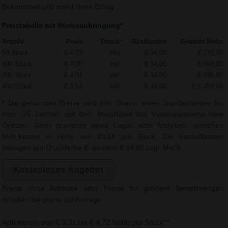
Bekanntheit und somit Ihren Erfolg.
Preistabelle mit Werbeanbringung*
Anzahl
Preis
Druck*
Rüstkosten
Gesamt Netto
50 Stück
€ 4,72
inkl.
€ 34,00
€ 270,00
100 Stück
€ 4,35
inkl.
€ 34,00
€ 469,00
200 Stück
€ 4,01
inkl.
€ 34,00
€ 836,00
400 Stück
€ 3,54
inkl.
€ 34,00
€ 1.450,00
* Die genannten Preise sind Inkl. Gravur eines Standardtextes bis
max. 15 Zeichen auf dem Metalllabel des Visitenkartenetui New
Orleans. Beim gravieren eines Logos oder Mehrtext, enstehen
Mehrkosten in Höhe von €0,68 pro Stück. Die Einstellkosten
betragen pro Druckfarbe & -position € 34,00 zzgl. MwSt.
Kostenloses Angebot
Preise ohne Aufdruck oder Preise für größere Bestellmengen
erhalten Sie gerne auf Anfrage.
Artikelpreis von € 3,31 bis € 4,72 Netto pro Stück**