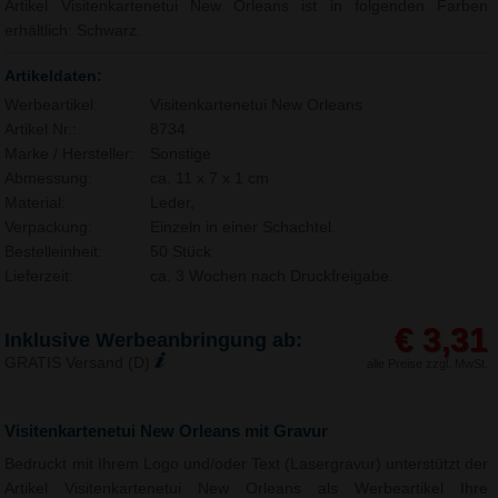
Artikel Visitenkartenetui New Orleans ist in folgenden Farben
erhältlich: Schwarz.
Artikeldaten:
Werbeartikel:
Visitenkartenetui New Orleans
Artikel Nr.:
8734
Marke / Hersteller:
Sonstige
Abmessung:
ca. 11 x 7 x 1 cm
Material:
Leder,
Verpackung:
Einzeln in einer Schachtel.
Bestelleinheit:
50 Stück
Lieferzeit:
ca. 3 Wochen nach Druckfreigabe.
€ 3,31
Inklusive Werbeanbringung ab:
GRATIS Versand (D)
alle Preise zzgl. MwSt.
Visitenkartenetui New Orleans mit Gravur
Bedruckt mit Ihrem Logo und/oder Text (Lasergravur) unterstützt der
Artikel Visitenkartenetui New Orleans als Werbeartikel Ihre