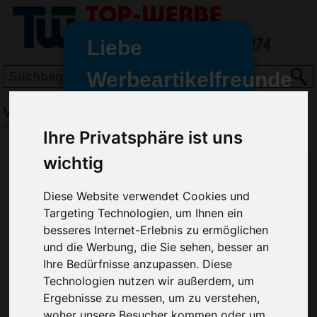
Liebe
Werbeartikelfreunde
und -
Visitenkartenetui New Orleans
wir sind wieder für Sie da
(Art.-Nr.:
8734
)
Ihre Privatsphäre ist uns
freundinnen,
wichtig
Seit dem 11. Januar 2022 haben
wir unsere aktiven Geschäfte an
die Firma Advertika übergeben.
Diese Website verwendet Cookies und
Targeting Technologien, um Ihnen ein
Ab sofort können Sie sich bei
besseres Internet-Erlebnis zu ermöglichen
Anfragen und Bestellungen
und die Werbung, die Sie sehen, besser an
vertrauensvoll an Ihre neuen
Ihre Bedürfnisse anzupassen. Diese
Werbemittel-Experten Christian
Technologien nutzen wir außerdem, um
Walter und Nico Vieira wenden.
Ergebnisse zu messen, um zu verstehen,
woher unsere Besucher kommen oder um