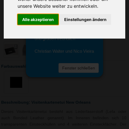
Sie erreichen sie von Montag bis
unsere Website weiter zu entwickeln.
Freitag zwischen 8 und 18 Uhr
unter 0611 94 585 2749 oder
Alle akzeptieren
Einstellungen ändern
info@advertika.de.
Wir freuen uns auf Ihre Anfrage
und grüßen freundlich
Christian Walter und Nico Vieira
Farbauswahl: Visitenkartenetui New Orleans
Fenster schließen
Beschreibung: Visitenkartenetui New Orleans
Dieses Visitenkartenetui besteht aus Lederfaserstoff (Lefa oder
auch Bonded Leather genannt). Im Inneren befinden sich 10
transparenten Einsteckhüllen und 4 weiteren Einsteckfächer. Der