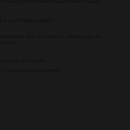
r Preise für größere Bestellmengen erhalten Sie gerne
bis € 131,76 Netto pro Stück**
rtikelupdates kann es eventuell zu Abweichungen bei
t kommen.
ddruck (ca. 60 x 25 mm)
ns für weitere Druckmöglichkeiten.