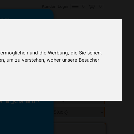
0
0
Kunden Login
en,
€ 96,55
ringung ab:
 ermöglichen und die Werbung, die Sie sehen,
alle Preise zzgl. MwSt.
en, um zu verstehen, woher unsere Besucher
hnelle Preiskalkulation
geben.
emittel-Experten
r info@advertika.de.
ebot