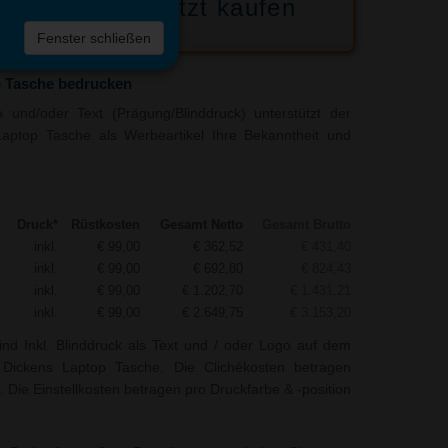
Jetzt kaufen
 die
Fenster schließen
liste
p Tasche bedrucken
 und/oder Text (Prägung/Blinddruck) unterstützt der
Laptop Tasche als Werbeartikel Ihre Bekanntheit und
Druck*
Rüstkosten
Gesamt Netto
Gesamt Brutto
inkl.
€ 99,00
€ 362,52
€ 431,40
inkl.
€ 99,00
€ 692,80
€ 824,43
inkl.
€ 99,00
€ 1.202,70
€ 1.431,21
inkl.
€ 99,00
€ 2.649,75
€ 3.153,20
ind Inkl. Blinddruck als Text und / oder Logo auf dem
 Dickens Laptop Tasche. Die Clichékosten betragen
. Die Einstellkosten betragen pro Druckfarbe & -position