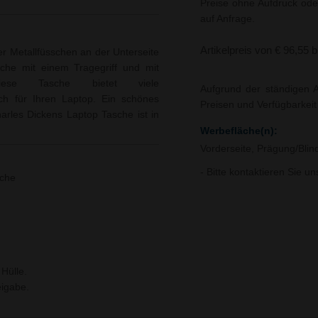
Preise ohne Aufdruck ode
auf Anfrage.
Artikelpreis von € 96,55 
r Metallfüsschen an der Unterseite
sche mit einem Tragegriff und mit
Diese Tasche bietet viele
Aufgrund der ständigen A
ch für Ihren Laptop. Ein schönes
Preisen und Verfügbarkei
rles Dickens Laptop Tasche ist in
Werbefläche(n):
Vorderseite, Prägung/Blin
- Bitte kontaktieren Sie u
sche
Hülle.
igabe.