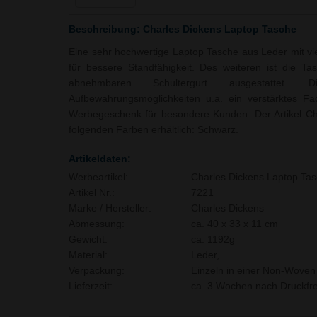
Beschreibung: Charles Dickens Laptop Tasche
Eine sehr hochwertige Laptop Tasche aus Leder mit vie
für bessere Standfähigkeit. Des weiteren ist die Ta
abnehmbaren Schultergurt ausgestattet. 
Aufbewahrungsmöglichkeiten u.a. ein verstärktes Fa
Werbegeschenk für besondere Kunden. Der Artikel Cha
folgenden Farben erhältlich: Schwarz.
Artikeldaten:
Werbeartikel:
Charles Dickens Laptop Ta
Artikel Nr.:
7221
Marke / Hersteller:
Charles Dickens
Abmessung:
ca. 40 x 33 x 11 cm
Gewicht:
ca. 1192g
Material:
Leder,
Verpackung:
Einzeln in einer Non-Woven 
Lieferzeit:
ca. 3 Wochen nach Druckfre