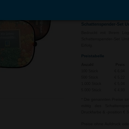
In den
Auf
Warenkorb
Merk
Schattenspender-Set U
Bedruckt mit Ihrem Logo
Schattenspender-Set Umbr
Erfolg.
Preistabelle
Anzahl
Preis
100 Stück
€ 6,04
500 Stück
€ 5,22
1.000 Stück
€ 5,04
5.000 Stück
€ 4,93
* Die genannten Preise si
mittig des Schattenspe
Druckfarbe & -position € 3
Preise ohne Aufdruck ode