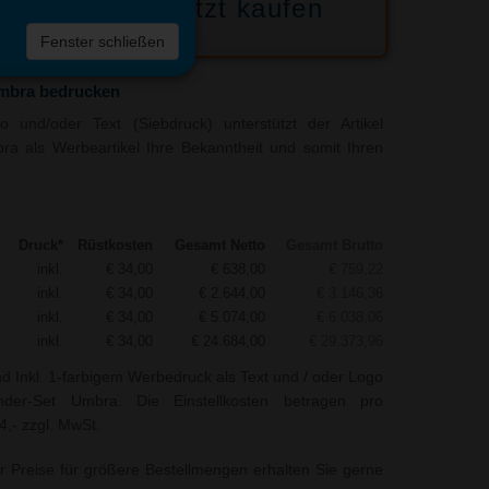
Jetzt kaufen
 die
Fenster schließen
liste
mbra bedrucken
 und/oder Text (Siebdruck) unterstützt der Artikel
a als Werbeartikel Ihre Bekanntheit und somit Ihren
Druck*
Rüstkosten
Gesamt Netto
Gesamt Brutto
inkl.
€ 34,00
€ 638,00
€ 759,22
inkl.
€ 34,00
€ 2.644,00
€ 3.146,36
inkl.
€ 34,00
€ 5.074,00
€ 6.038,06
inkl.
€ 34,00
€ 24.684,00
€ 29.373,96
nd Inkl. 1-farbigem Werbedruck als Text und / oder Logo
nder-Set Umbra. Die Einstellkosten betragen pro
4,- zzgl. MwSt.
r Preise für größere Bestellmengen erhalten Sie gerne