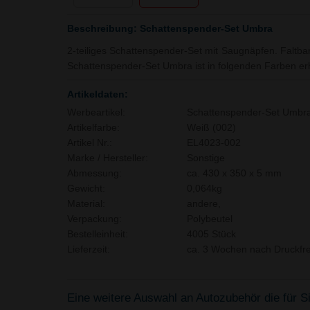
Beschreibung: Schattenspender-Set Umbra
2-teiliges Schattenspender-Set mit Saugnäpfen. Faltbar
Schattenspender-Set Umbra ist in folgenden Farben erh
Artikeldaten:
Werbeartikel:
Schattenspender-Set Umbr
Artikelfarbe:
Weiß (002)
Artikel Nr.:
EL4023-002
Marke / Hersteller:
Sonstige
Abmessung:
ca. 430 x 350 x 5 mm
Gewicht:
0,064kg
Material:
andere,
Verpackung:
Polybeutel
Bestelleinheit:
4005 Stück
Lieferzeit:
ca. 3 Wochen nach Druckfre
Eine weitere Auswahl an Autozubehör die für Si