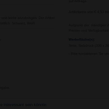
auf Anfrage.
Artikelpreis von € 4,93 bi
 und leicht anzubringen. Der Artikel
ältlich: Schwarz, Weiß.
Aufgrund der ständigen A
Preisen und Verfügbarkei
a
Werbefläche(n):
Seite, Siebdruck (300 x 
- Bitte kontaktieren Sie u
igabe.
e interessant sein könnte: