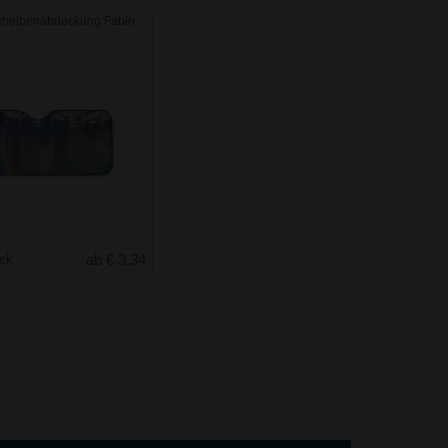
cheibenabdeckung Fabio
uck
ab € 3.34