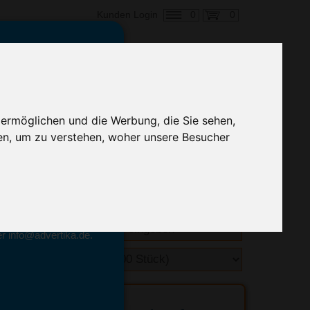
0
0
Kunden Login
en,
€ 4,93
ringung ab:
 ermöglichen und die Werbung, die Sie sehen,
alle Preise zzgl. MwSt.
en, um zu verstehen, woher unsere Besucher
hnelle Preiskalkulation
geben.
emittel-Experten
r info@advertika.de.
ebot