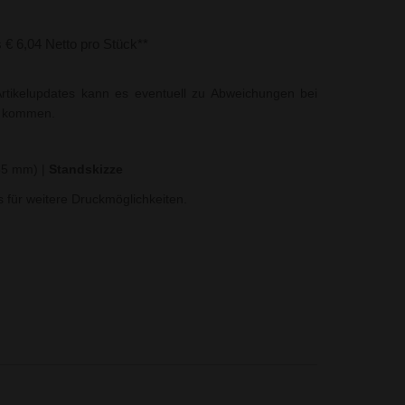
s € 6,04 Netto pro Stück**
rtikelupdates kann es eventuell zu Abweichungen bei
t kommen.
265 mm)
|
Standskizze
ns für weitere Druckmöglichkeiten.