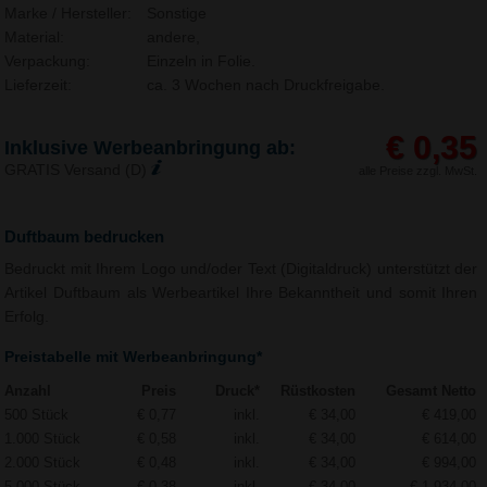
Marke / Hersteller:
Sonstige
Material:
andere,
Verpackung:
Einzeln in Folie.
Lieferzeit:
ca. 3 Wochen nach Druckfreigabe.
€ 0,35
Inklusive Werbeanbringung ab:
GRATIS Versand (D)
alle Preise zzgl. MwSt.
Duftbaum bedrucken
Bedruckt mit Ihrem Logo und/oder Text (Digitaldruck) unterstützt der
Artikel Duftbaum als Werbeartikel Ihre Bekanntheit und somit Ihren
Erfolg.
Preistabelle mit Werbeanbringung*
Anzahl
Preis
Druck*
Rüstkosten
Gesamt Netto
500 Stück
€ 0,77
inkl.
€ 34,00
€ 419,00
1.000 Stück
€ 0,58
inkl.
€ 34,00
€ 614,00
2.000 Stück
€ 0,48
inkl.
€ 34,00
€ 994,00
5.000 Stück
€ 0,38
inkl.
€ 34,00
€ 1.934,00