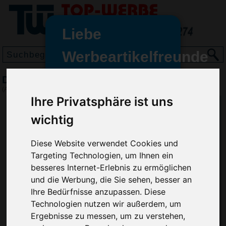
Liebe
Werbeartikelfreunde
und -
Duftbaum, Weiß
wir sind wieder für Sie da
(Art.-Nr.:
PS2749-002
)
freundinnen,
Ihre Privatsphäre ist uns
Seit dem 11. Januar 2022 haben
wichtig
wir unsere aktiven Geschäfte an
die Firma Advertika übergeben.
Diese Website verwendet Cookies und
Targeting Technologien, um Ihnen ein
Ab sofort können Sie sich bei
besseres Internet-Erlebnis zu ermöglichen
Anfragen und Bestellungen
und die Werbung, die Sie sehen, besser an
vertrauensvoll an Ihre neuen
Ihre Bedürfnisse anzupassen. Diese
Werbemittel-Experten Christian
Technologien nutzen wir außerdem, um
Walter und Nico Vieira wenden.
Ergebnisse zu messen, um zu verstehen,