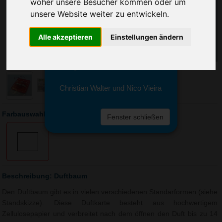
Sie erreichen sie von Montag bis
woher unsere Besucher kommen oder um
Freitag zwischen 8 und 18 Uhr
unsere Website weiter zu entwickeln.
unter 0611 94 585 2749 oder
info@advertika.de.
Alle akzeptieren
Einstellungen ändern
Wir freuen uns auf Ihre Anfrage
und grüßen freundlich
Christian Walter und Nico Vieira
Farbauswahl: Duftbaum
Fenster schließen
Beschreibung: Duftbaum
Den Duftbaum gibt es in vielen verschiedenen Standarformen (siehe
Standskizze). Diese Duftkarte besteht aus hochwertigem
Zellulosepapier und verbreitet nach dem öffnen den Duft bis zu 14