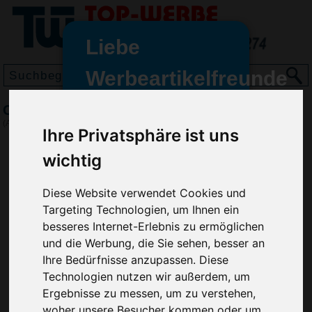
Liebe
Werbeartikelfreunde
und -
Car Organizer Tidy Two
wir sind wieder für Sie da
(Art.-Nr.:
EL4372
)
Ihre Privatsphäre ist uns
freundinnen,
wichtig
Seit dem 11. Januar 2022 haben
wir unsere aktiven Geschäfte an
die Firma Advertika übergeben.
Diese Website verwendet Cookies und
Targeting Technologien, um Ihnen ein
Ab sofort können Sie sich bei
besseres Internet-Erlebnis zu ermöglichen
Anfragen und Bestellungen
und die Werbung, die Sie sehen, besser an
vertrauensvoll an Ihre neuen
Ihre Bedürfnisse anzupassen. Diese
Werbemittel-Experten Christian
Technologien nutzen wir außerdem, um
Walter und Nico Vieira wenden.
Ergebnisse zu messen, um zu verstehen,
woher unsere Besucher kommen oder um