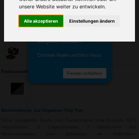
Sie erreichen sie von Montag bis
unsere Website weiter zu entwickeln.
Freitag zwischen 8 und 18 Uhr
unter 0611 94 585 2749 oder
Alle akzeptieren
Einstellungen ändern
info@advertika.de.
Wir freuen uns auf Ihre Anfrage
und grüßen freundlich
Christian Walter und Nico Vieira
Farbauswahl: Car Organizer Tidy Two
Fenster schließen
Beschreibung: Car Organizer Tidy Two
Hohe, zweigeteilte Tasche zum Transportieren Ihrer Einkäufe. Mit 2
Hauptfächern, 2 Trageschlaufen, 2 Netzfächern und
Klettverschlüssen zum Befestigen im Kofferraum.