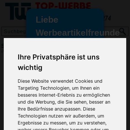
Liebe
Werbeartikelfreunde
und -
Sicherheits Warnweste, Gelb
wir sind wieder für Sie da
(Art.-Nr.:
HL2716-006
)
Ihre Privatsphäre ist uns
freundinnen,
wichtig
Seit dem 11. Januar 2022 haben
wir unsere aktiven Geschäfte an
die Firma Advertika übergeben.
Diese Website verwendet Cookies und
Targeting Technologien, um Ihnen ein
Ab sofort können Sie sich bei
besseres Internet-Erlebnis zu ermöglichen
Anfragen und Bestellungen
und die Werbung, die Sie sehen, besser an
vertrauensvoll an Ihre neuen
Ihre Bedürfnisse anzupassen. Diese
Werbemittel-Experten Christian
Technologien nutzen wir außerdem, um
Walter und Nico Vieira wenden.
Ergebnisse zu messen, um zu verstehen,
woher unsere Besucher kommen oder um