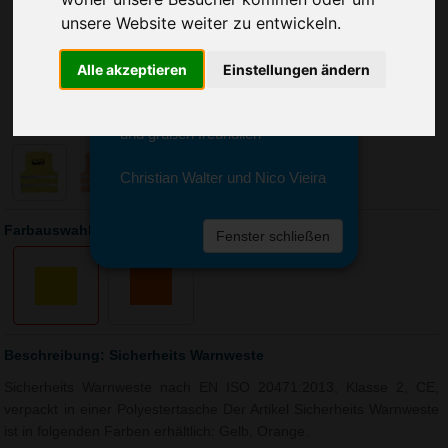
Sie erreichen sie von Montag bis
unsere Website weiter zu entwickeln.
Freitag zwischen 8 und 18 Uhr
unter 0611 94 585 2749 oder
info@advertika.de.
Alle akzeptieren
Einstellungen ändern
Wir freuen uns auf Ihre Anfrage
und grüßen freundlich
Christian Walter und Nico Vieira
Farbauswahl: Sicherheits Warnweste
Fenster schließen
Beschreibung: Sicherheits Warnweste
Sicherheits Warnweste nach EN ISO 20471:2013, Klasse 2, CE,
verpackt in einer Polyestertasche Der Artikel Sicherheits Warnweste
ist in folgenden Farben erhältlich: Gelb, Orange.