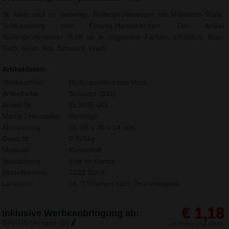
So klein und so vielseitig. Reifenprofilmesser mit Millimeter-Skala,
Schlüsselring und Einweg-Handschuhen. Der Artikel
Reifenprofilmesser Profi ist in folgenden Farben erhältlich: Blau,
Gelb, Grün, Rot, Schwarz, Weiß.
Artikeldaten:
Werbeartikel:
Reifenprofilmesser Profi
Artikelfarbe:
Schwarz (001)
Artikel Nr.:
EL3605-001
Marke / Hersteller:
Sonstige
Abmessung:
ca. 65 x 30 x 14 mm
Gewicht:
0,025kg
Material:
Kunststoff,
Verpackung:
lose im Karton
Bestelleinheit:
2222 Stück
Lieferzeit:
ca. 3 Wochen nach Druckfreigabe.
€ 1,18
Inklusive Werbeanbringung ab:
GRATIS Versand (D)
alle Preise zzgl. MwSt.