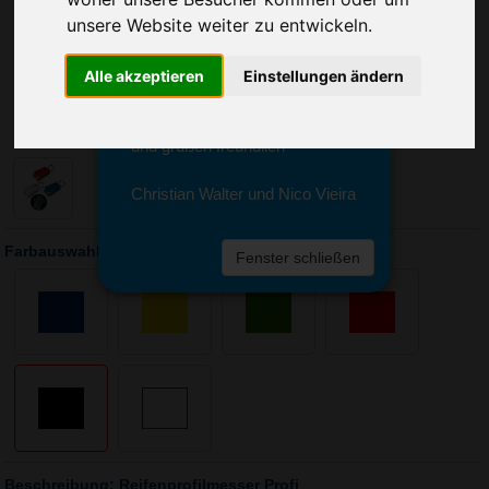
Sie erreichen sie von Montag bis
unsere Website weiter zu entwickeln.
Freitag zwischen 8 und 18 Uhr
unter 0611 94 585 2749 oder
info@advertika.de.
Alle akzeptieren
Einstellungen ändern
Wir freuen uns auf Ihre Anfrage
und grüßen freundlich
Christian Walter und Nico Vieira
Farbauswahl: Reifenprofilmesser Profi
Fenster schließen
Beschreibung: Reifenprofilmesser Profi