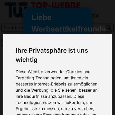
Liebe
Werbeartikelfreunde
und -
Reifenprofilmesser Profi, Schwarz
wir sind wieder für Sie da
(Art.-Nr.:
EL3605-001
)
Ihre Privatsphäre ist uns
freundinnen,
wichtig
Seit dem 11. Januar 2022 haben
wir unsere aktiven Geschäfte an
die Firma Advertika übergeben.
Diese Website verwendet Cookies und
Targeting Technologien, um Ihnen ein
Ab sofort können Sie sich bei
besseres Internet-Erlebnis zu ermöglichen
Anfragen und Bestellungen
und die Werbung, die Sie sehen, besser an
vertrauensvoll an Ihre neuen
Ihre Bedürfnisse anzupassen. Diese
Werbemittel-Experten Christian
Technologien nutzen wir außerdem, um
Walter und Nico Vieira wenden.
Ergebnisse zu messen, um zu verstehen,
woher unsere Besucher kommen oder um