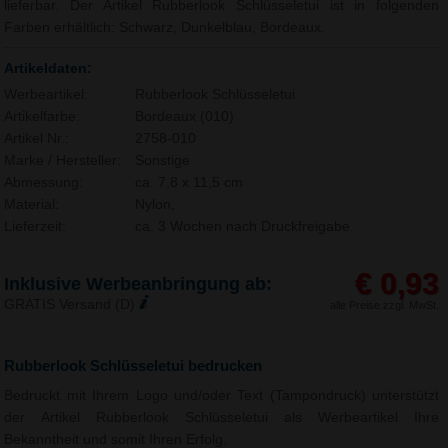
lieferbar. Der Artikel Rubberlook Schlüsseletui ist in folgenden
Farben erhältlich: Schwarz, Dunkelblau, Bordeaux.
Artikeldaten:
Werbeartikel:
Rubberlook Schlüsseletui
Artikelfarbe:
Bordeaux (010)
Artikel Nr.:
2758-010
Marke / Hersteller:
Sonstige
Abmessung:
ca. 7,8 x 11,5 cm
Material:
Nylon,
Lieferzeit:
ca. 3 Wochen nach Druckfreigabe.
€ 0,93
Inklusive Werbeanbringung ab:
GRATIS Versand (D)
alle Preise zzgl. MwSt.
Rubberlook Schlüsseletui bedrucken
Bedruckt mit Ihrem Logo und/oder Text (Tampondruck) unterstützt
der Artikel Rubberlook Schlüsseletui als Werbeartikel Ihre
Bekanntheit und somit Ihren Erfolg.