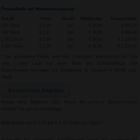
Preistabelle mit Werbeanbringung*
Anzahl
Preis
Druck*
Rüstkosten
Gesamt Netto
250 Stück
€ 1,23
inkl.
€ 34,00
€ 341,50
500 Stück
€ 1,15
inkl.
€ 34,00
€ 609,00
1.000 Stück
€ 1,09
inkl.
€ 34,00
€ 1.124,00
2.500 Stück
€ 1,00
inkl.
€ 34,00
€ 2.534,00
* Die genannten Preise sind Inkl. 1-farbigem Werbedruck als Text
und / oder Logo auf einer Seite des Schlüsseletuis. Die
Einstellkosten betragen pro Druckfarbe & -position € 34,00 zzgl.
MwSt.
Kostenloses Angebot
Preise ohne Aufdruck oder Preise für größere Bestellmengen
erhalten Sie gerne auf Anfrage.
Artikelpreis von € 0,93 bis € 1,23 Netto pro Stück**
Aufgrund der ständigen Artikelupdates kann es eventuell zu