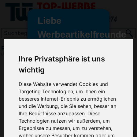
Liebe
Werbeartikelfreunde
und -
Rubberlook Schlüsseletui, Bordeaux
wir sind wieder für Sie da
(Art.-Nr.:
2758-010
)
Ihre Privatsphäre ist uns
freundinnen,
wichtig
Seit dem 11. Januar 2022 haben
wir unsere aktiven Geschäfte an
Diese Website verwendet Cookies und
die Firma Advertika übergeben.
Targeting Technologien, um Ihnen ein
Ab sofort können Sie sich bei
besseres Internet-Erlebnis zu ermöglichen
Anfragen und Bestellungen
und die Werbung, die Sie sehen, besser an
vertrauensvoll an Ihre neuen
Ihre Bedürfnisse anzupassen. Diese
Werbemittel-Experten Christian
Technologien nutzen wir außerdem, um
Walter und Nico Vieira wenden.
Ergebnisse zu messen, um zu verstehen,
woher unsere Besucher kommen oder um