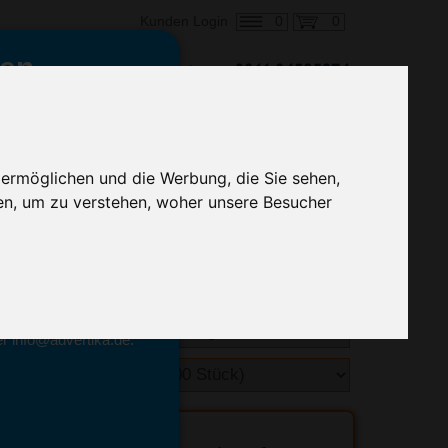
0
0
Kunden Login
en,
€ 1,40
ringung ab:
alle Preise zzgl. MwSt.
 ermöglichen und die Werbung, die Sie sehen,
en, um zu verstehen, woher unsere Besucher
hnelle Preiskalkulation
geben.
emittel-Experten
r info@advertika.de.
ebot