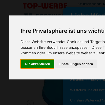
Schlüsselanhänger 
#schluesselanhaeng
Liebe Wer
SORTIMENT
>
>
Startseite
Streuartikel & Give Aways
Schlüsselanhänger
Ihre Privatsphäre ist uns wicht
Schlüsselanhänger Key, Transparent
wir sind wieder f
(Art.-Nr.:
EL3538-500
)
Diese Website verwendet Cookies und Targeting
besser an Ihre Bedürfnisse anzupassen. Diese
kommen oder um unsere Website weiter zu ent
Seit dem 11. Januar 2
Alle akzeptieren
Einstellungen ändern
Ab sofort können Sie s
Christian Walter und N
Sie erreichen sie von 
Wir freuen uns auf Ihr
Christian Walter und Ni