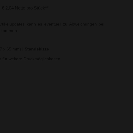
s € 2,04 Netto pro Stück**
rtikelupdates kann es eventuell zu Abweichungen bei
t kommen.
(7 x 65 mm)
|
Standskizze
ns für weitere Druckmöglichkeiten.