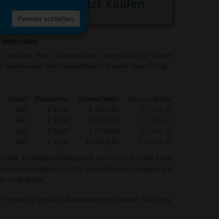
Jetzt kaufen
 die
Fenster schließen
liste
 bedrucken
und/oder Text (Tampondruck) unterstützt der Artikel
 Werbeartikel Ihre Bekanntheit und somit Ihren Erfolg.
Druck*
Rüstkosten
Gesamt Netto
Gesamt Brutto
inkl.
€ 34,00
€ 1.054,00
€ 1.254,26
inkl.
€ 34,00
€ 1.664,00
€ 1.980,16
inkl.
€ 34,00
€ 7.234,00
€ 8.608,46
inkl.
€ 34,00
€ 14.034,00
€ 16.700,46
nd Inkl. 1-farbigem Werbedruck als Text und / oder Logo
chlüsselanhänger Key. Die Einstellkosten betragen pro
4,- zzgl. MwSt.
r Preise für größere Bestellmengen erhalten Sie gerne