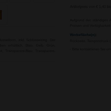
Artikelpreis von € 1,40 bi
Aufgrund der ständigen A
Preisen und Verfügbarkei
Werbefläche(n):
üsselform, inkl. Schlüsselring. Der
Rückseite, Tampondruck 
ben erhältlich: Blau, Gelb, Grün,
- Bitte kontaktieren Sie u
t, Transparent-Blau, Transparent-