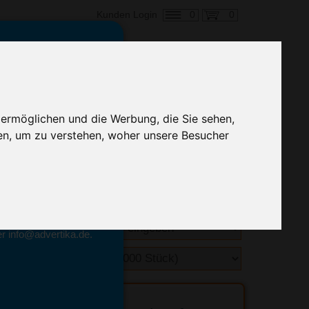
0
0
Kunden Login
en,
€ 0,14
ringung ab:
 ermöglichen und die Werbung, die Sie sehen,
alle Preise zzgl. MwSt.
en, um zu verstehen, woher unsere Besucher
hnelle Preiskalkulation
geben.
emittel-Experten
r info@advertika.de.
ebot