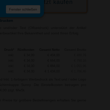
Jetzt kaufen
 die
Fenster schließen
liste
drucken
und/oder Text (Offsetdruck) unterstützt der Artikel
beartikel Ihre Bekanntheit und somit Ihren Erfolg.
Druck*
Rüstkosten
Gesamt Netto
Gesamt Brutto
inkl.
€ 34,00
€ 404,00
€ 480,76
inkl.
€ 34,00
€ 664,00
€ 790,16
inkl.
€ 34,00
€ 884,00
€ 1.051,96
inkl.
€ 34,00
€ 1.434,00
€ 1.706,46
nd Inkl. 1-farbigem Werbedruck als Text und / oder Logo
chirmkappe Sunny. Die Einstellkosten betragen pro
34,00 zzgl. MwSt.
r Preise für größere Bestellmengen erhalten Sie gerne