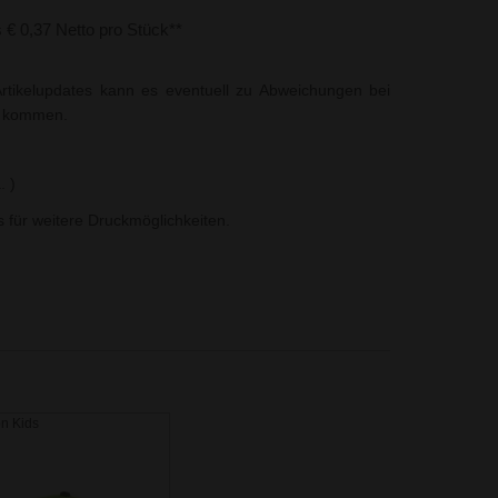
s € 0,37 Netto pro Stück**
rtikelupdates kann es eventuell zu Abweichungen bei
t kommen.
. )
ns für weitere Druckmöglichkeiten.
on Kids