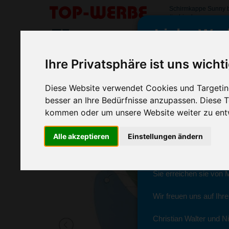
Schirmkappe Sunny 
#schirmkappesunny
Liebe Wer
SORTIMENT
>
>
>
Startseite
Textilien & Bekleidung
Caps & Hüte
Schir
Ihre Privatsphäre ist uns wicht
Schirmkappe Sunny
wir sind wieder f
Diese Website verwendet Cookies und Targeting
(Art.-Nr.:
9106
)
besser an Ihre Bedürfnisse anzupassen. Diese
kommen oder um unsere Website weiter zu ent
Seit dem 11. Januar 2
Alle akzeptieren
Einstellungen ändern
Ab sofort können Sie s
Christian Walter und N
Sie erreichen sie von 
Wir freuen uns auf Ihr
Christian Walter und Ni