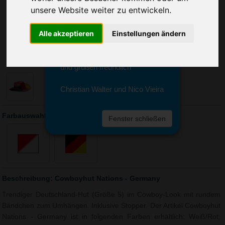
Sie erreichen sie von Montag bis
unsere Website weiter zu entwickeln.
Freitag zwischen 8 und 18 Uhr
unter 0611 94 585 2749 oder
Alle akzeptieren
Einstellungen ändern
info@advertika.de.
Wir freuen uns auf Ihre Anfrage
und grüßen freundlich
Christian Walter und Nico Vieira
Farbauswahl: Cowboyhut Nations - Germany
Fenster schließen
Beschreibung: Cowboyhut Nations - Germany
Trendiger Deutschland-Hut (Größe 5) im Cowboy-Look mit rundem
Bändchen zum Umhängen. Inklusive Stopper. Der Artikel Cowboyhut
Nations - Germany ist in folgenden Farben erhältlich: Weiß/Rot,