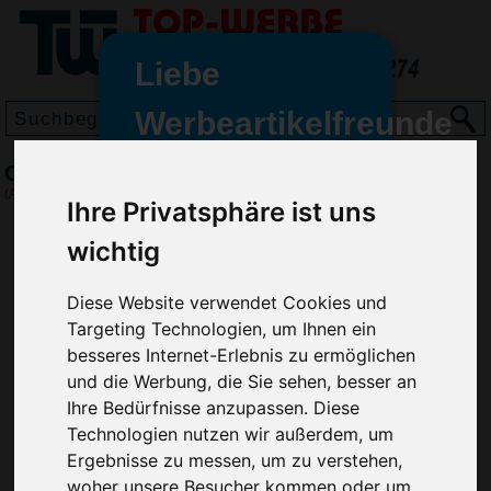
Liebe
Werbeartikelfreunde
und -
Cowboyhut Nations - Germany
wir sind wieder für Sie da
(Art.-Nr.:
EL4319
)
Ihre Privatsphäre ist uns
freundinnen,
wichtig
Seit dem 11. Januar 2022 haben
wir unsere aktiven Geschäfte an
die Firma Advertika übergeben.
Diese Website verwendet Cookies und
Targeting Technologien, um Ihnen ein
Ab sofort können Sie sich bei
besseres Internet-Erlebnis zu ermöglichen
Anfragen und Bestellungen
und die Werbung, die Sie sehen, besser an
vertrauensvoll an Ihre neuen
Ihre Bedürfnisse anzupassen. Diese
Werbemittel-Experten Christian
Technologien nutzen wir außerdem, um
Walter und Nico Vieira wenden.
Ergebnisse zu messen, um zu verstehen,
woher unsere Besucher kommen oder um