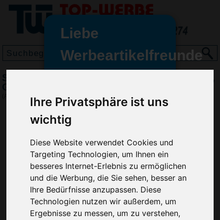
Liebe
Werbeartikelfreunde
und -
Schutzhelm mit Kunststoff-Innenausstattung,
wir sind wieder für Sie da
Gelb
freundinnen,
(Art.-Nr.:
VG4849-006
)
Ihre Privatsphäre ist uns
Seit dem 11. Januar 2022 haben
wichtig
wir unsere aktiven Geschäfte an
die Firma Advertika übergeben.
Diese Website verwendet Cookies und
Targeting Technologien, um Ihnen ein
Ab sofort können Sie sich bei
besseres Internet-Erlebnis zu ermöglichen
Anfragen und Bestellungen
und die Werbung, die Sie sehen, besser an
vertrauensvoll an Ihre neuen
Werbemittel-Experten Christian
Ihre Bedürfnisse anzupassen. Diese
Walter und Nico Vieira wenden.
Technologien nutzen wir außerdem, um
Ergebnisse zu messen, um zu verstehen,