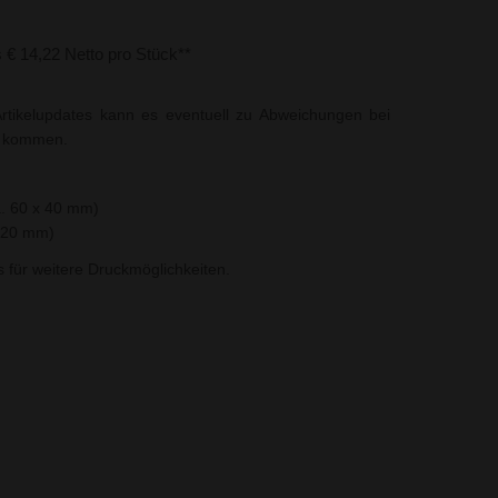
s € 14,22 Netto pro Stück**
rtikelupdates kann es eventuell zu Abweichungen bei
t kommen.
a. 60 x 40 mm)
x 20 mm)
ns für weitere Druckmöglichkeiten.