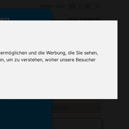
0
0
Kunden Login
en,
€ 6,75
ringung ab:
alle Preise zzgl. MwSt.
 ermöglichen und die Werbung, die Sie sehen,
en, um zu verstehen, woher unsere Besucher
hnelle Preiskalkulation
geben.
emittel-Experten
r info@advertika.de.
ebot