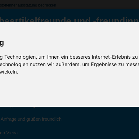
stoff-Innenausstattung bedrucken
toffinnenausstattung
beartikelfreunde und -freundinn
tzhelm mit Kunststoff-Innenausstattung, Hellblau
ig
Inklusive Werbeanb
tattung, Hellblau
ür Sie da
Zzgl. Versand (D)
 Technologien, um Ihnen ein besseres Internet-Erlebnis zu
 Technologien nutzen wir außerdem, um Ergebnisse zu mess
Sc
wickeln.
022 haben wir unsere aktiven Geschäfte an die Firma Advertika über
ich bei Anfragen und Bestellungen vertrauensvoll an Ihre neuen Werb
Artikelfarbe:
ico Vieira wenden.
Menge:
Montag bis Freitag zwischen 8 und 18 Uhr unter 0611 94 585 2749 ode
Veredelung:
e Anfrage und grüßen freundlich
co Vieira
Kostenloses Ang