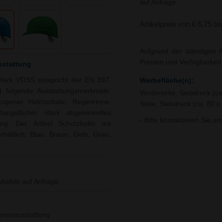
auf Anfrage.
Artikelpreis von € 6,75 bi
Aufgrund der ständigen A
Preisen und Verfügbarkei
sstattung
 Mark VOSS entspricht der EN 397.
Werbefläche(n):
 folgende Ausstattungsmerkmale:
Vorderseite, Siebdruck (c
ogener Helmschale, Regenrinne,
Seite, Siebdruck (ca. 80 
tungslöcher, stark abgewinkeltes
- Bitte kontaktieren Sie u
ung. Der Artikel Schutzhelm mit
rhältlich: Blau, Braun, Gelb, Grau,
ubehör auf Anfrage.
Innenausstattung