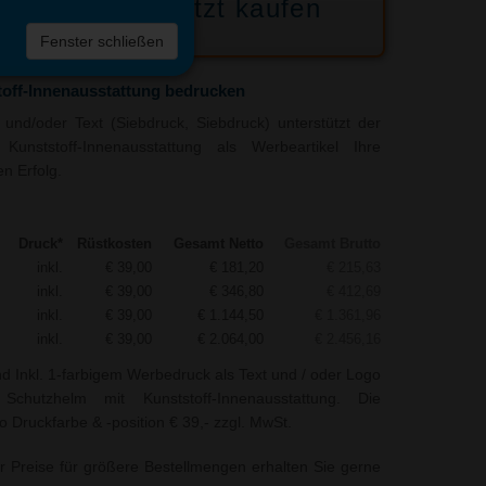
Jetzt kaufen
 die
Fenster schließen
liste
off-Innenausstattung bedrucken
und/oder Text (Siebdruck, Siebdruck) unterstützt der
Kunststoff-Innenausstattung als Werbeartikel Ihre
n Erfolg.
Druck*
Rüstkosten
Gesamt Netto
Gesamt Brutto
inkl.
€ 39,00
€ 181,20
€ 215,63
inkl.
€ 39,00
€ 346,80
€ 412,69
inkl.
€ 39,00
€ 1.144,50
€ 1.361,96
inkl.
€ 39,00
€ 2.064,00
€ 2.456,16
nd Inkl. 1-farbigem Werbedruck als Text und / oder Logo
chutzhelm mit Kunststoff-Innenausstattung. Die
o Druckfarbe & -position € 39,- zzgl. MwSt.
r Preise für größere Bestellmengen erhalten Sie gerne