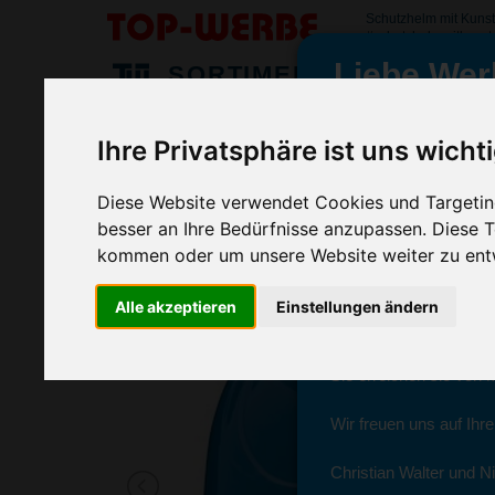
Schutzhelm mit Kunst
#schutzhelmmitkunsts
Liebe Wer
SORTIMENT
>
>
>
Startseite
Textilien & Bekleidung
Berufskleidung
Schu
Ihre Privatsphäre ist uns wicht
Schutzhelm mit Kunststoff-Innenauss
wir sind wieder f
(Art.-Nr.:
VG4849-018
)
Diese Website verwendet Cookies und Targeting
besser an Ihre Bedürfnisse anzupassen. Diese
kommen oder um unsere Website weiter zu ent
Seit dem 11. Januar 2
Ab sofort können Sie s
Alle akzeptieren
Einstellungen ändern
Christian Walter und N
Sie erreichen sie von 
Wir freuen uns auf Ihr
Christian Walter und Ni