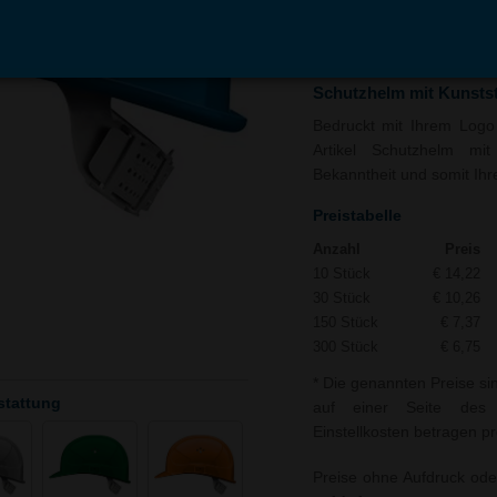
In den
Auf
Warenkorb
Merk
Schutzhelm mit Kunstst
Bedruckt mit Ihrem Logo 
Artikel Schutzhelm mit 
Bekanntheit und somit Ihre
Preistabelle
Anzahl
Preis
10 Stück
€ 14,22
30 Stück
€ 10,26
150 Stück
€ 7,37
300 Stück
€ 6,75
* Die genannten Preise si
stattung
auf einer Seite des S
Einstellkosten betragen pr
Preise ohne Aufdruck ode