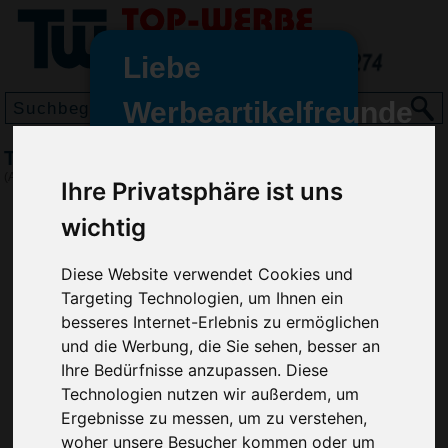
Liebe
Werbeartikelfreunde
und -
Trachtenhut Germany
wir sind wieder für Sie da
(Art.-Nr.:
EL4352
)
Ihre Privatsphäre ist uns
freundinnen,
wichtig
Seit dem 11. Januar 2022 haben
wir unsere aktiven Geschäfte an
Diese Website verwendet Cookies und
die Firma Advertika übergeben.
Targeting Technologien, um Ihnen ein
Ab sofort können Sie sich bei
besseres Internet-Erlebnis zu ermöglichen
Anfragen und Bestellungen
und die Werbung, die Sie sehen, besser an
vertrauensvoll an Ihre neuen
Ihre Bedürfnisse anzupassen. Diese
Werbemittel-Experten Christian
Technologien nutzen wir außerdem, um
Walter und Nico Vieira wenden.
Ergebnisse zu messen, um zu verstehen,
woher unsere Besucher kommen oder um