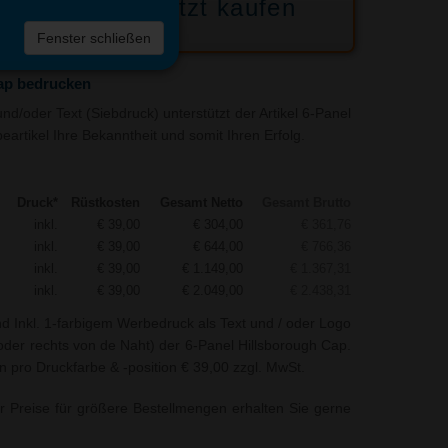
Jetzt kaufen
 die
Fenster schließen
liste
ap bedrucken
d/oder Text (Siebdruck) unterstützt der Artikel 6-Panel
artikel Ihre Bekanntheit und somit Ihren Erfolg.
Druck*
Rüstkosten
Gesamt Netto
Gesamt Brutto
inkl.
€ 39,00
€ 304,00
€ 361,76
inkl.
€ 39,00
€ 644,00
€ 766,36
inkl.
€ 39,00
€ 1.149,00
€ 1.367,31
inkl.
€ 39,00
€ 2.049,00
€ 2.438,31
nd Inkl. 1-farbigem Werbedruck als Text und / oder Logo
 oder rechts von de Naht) der 6-Panel Hillsborough Cap.
n pro Druckfarbe & -position € 39,00 zzgl. MwSt.
r Preise für größere Bestellmengen erhalten Sie gerne