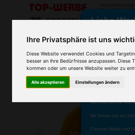
6-Panel Hillsboroug
#6panelhillsborough
Liebe Wer
SORTIMENT
>
>
>
Startseite
Textilien & Bekleidung
Caps & Hüte
6-Pane
Ihre Privatsphäre ist uns wicht
6-Panel Hillsborough Cap, Baige
wir sind wieder f
(Art.-Nr.:
9120-013
)
Diese Website verwendet Cookies und Targeting
besser an Ihre Bedürfnisse anzupassen. Diese
kommen oder um unsere Website weiter zu ent
Seit dem 11. Januar 2
Alle akzeptieren
Einstellungen ändern
Ab sofort können Sie s
Christian Walter und N
Sie erreichen sie von 
Wir freuen uns auf Ihr
Christian Walter und Ni