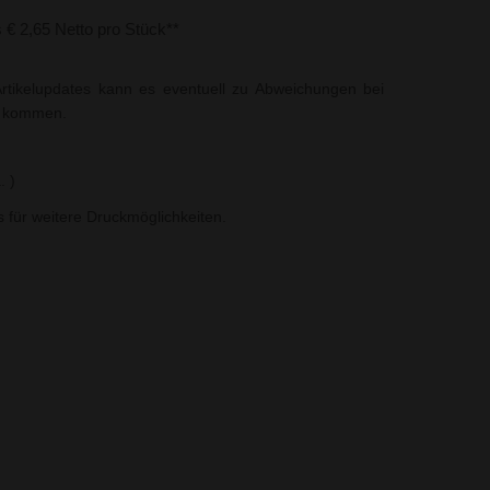
s € 2,65 Netto pro Stück**
rtikelupdates kann es eventuell zu Abweichungen bei
t kommen.
. )
ns für weitere Druckmöglichkeiten.