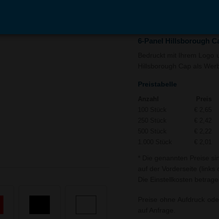
In den
Auf
Warenkorb
Merk
6-Panel Hillsborough C
Bedruckt mit Ihrem Logo un
Hillsborough Cap als Werbe
Preistabelle
Anzahl
Preis
100 Stück
€ 2,65
250 Stück
€ 2,42
500 Stück
€ 2,22
1.000 Stück
€ 2,01
* Die genannten Preise si
auf der Vorderseite (links
Die Einstellkosten betrage
Preise ohne Aufdruck ode
auf Anfrage.