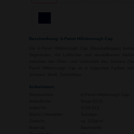
Beschreibung: 6-Panel Hillsborough Cap
Die 6-Panel Hillsborough Cap (Baseballkappe) best
Segmenten, mit Luftlöcher und verstellbarem Klettv
zwischen der Ober- und Unterseite des Schirms (San
Panel Hillsborough Cap ist in folgenden Farben erhä
Schwarz, Weiß, Dunkelblau.
Artikeldaten:
Werbeartikel:
6-Panel Hillsborough Cap
Artikelfarbe:
Baige (013)
Artikel Nr.:
9120-013
Marke / Hersteller:
Sonstige
Gewicht:
ca. 150g/m²
Material:
Baumwolle,