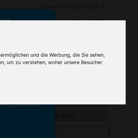
0
0
Kunden Login
en,
€ 1,92
ringung ab:
alle Preise zzgl. MwSt.
 ermöglichen und die Werbung, die Sie sehen,
en, um zu verstehen, woher unsere Besucher
hnelle Preiskalkulation
geben.
emittel-Experten
r info@advertika.de.
ebot