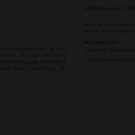
Artikelpreis von € 1,92 bi
Aufgrund der ständigen A
Preisen und Verfügbarkei
Werbefläche(n):
eht aus Baumwolle. Die Cap hat 6
Vorderseite, Siebdruck (ca
erschluss. Mit einem Farbkontrast
- Bitte kontaktieren Sie u
dwich-Einfassung). Der Artikel 6-
ltlich: Baige, Grau, Orange, Rot,