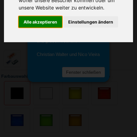
woher unsere Besucher kommen oder um
Sie erreichen sie von Montag bis
unsere Website weiter zu entwickeln.
Freitag zwischen 8 und 18 Uhr
unter 0611 94 585 2749 oder
info@advertika.de.
Alle akzeptieren
Einstellungen ändern
Wir freuen uns auf Ihre Anfrage
und grüßen freundlich
Christian Walter und Nico Vieira
Fenster schließen
Farbauswahl: Pussycat Knobelspiel Triple-Pyramide