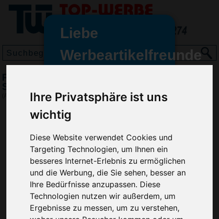
Liebe
Werbeartikelfreunde
und -
Pussycat Knobelspiel Triple-Pyramide,
wir sind wieder für Sie da
Schwarz
Ihre Privatsphäre ist uns
freundinnen,
(Art.-Nr.:
EL3369-001
)
wichtig
Seit dem 11. Januar 2022 haben
wir unsere aktiven Geschäfte an
die Firma Advertika übergeben.
Diese Website verwendet Cookies und
Targeting Technologien, um Ihnen ein
Ab sofort können Sie sich bei
besseres Internet-Erlebnis zu ermöglichen
Anfragen und Bestellungen
und die Werbung, die Sie sehen, besser an
vertrauensvoll an Ihre neuen
Ihre Bedürfnisse anzupassen. Diese
Werbemittel-Experten Christian
Technologien nutzen wir außerdem, um
Walter und Nico Vieira wenden.
Ergebnisse zu messen, um zu verstehen,