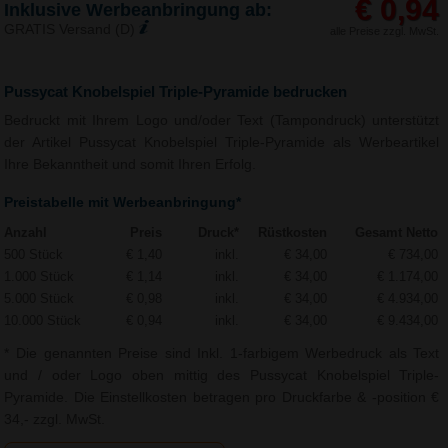
€ 0,94
Inklusive Werbeanbringung ab:
GRATIS Versand (D)
alle Preise zzgl. MwSt.
Pussycat Knobelspiel Triple-Pyramide bedrucken
Bedruckt mit Ihrem Logo und/oder Text (Tampondruck) unterstützt
der Artikel Pussycat Knobelspiel Triple-Pyramide als Werbeartikel
Ihre Bekanntheit und somit Ihren Erfolg.
Preistabelle mit Werbeanbringung*
Anzahl
Preis
Druck*
Rüstkosten
Gesamt Netto
500 Stück
€ 1,40
inkl.
€ 34,00
€ 734,00
1.000 Stück
€ 1,14
inkl.
€ 34,00
€ 1.174,00
5.000 Stück
€ 0,98
inkl.
€ 34,00
€ 4.934,00
10.000 Stück
€ 0,94
inkl.
€ 34,00
€ 9.434,00
* Die genannten Preise sind Inkl. 1-farbigem Werbedruck als Text
und / oder Logo oben mittig des Pussycat Knobelspiel Triple-
Pyramide. Die Einstellkosten betragen pro Druckfarbe & -position €
34,- zzgl. MwSt.