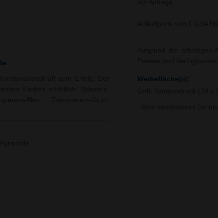
auf Anfrage.
Artikelpreis von € 0,94 bi
Aufgrund der ständigen A
Preisen und Verfügbarkei
de
ombinationskraft zum Erfolg. Der
Werbefläche(n):
lgenden Farben erhältlich: Schwarz,
Griff, Tampondruck (70 x
parent-Blau, Transparent-Grün,
- Bitte kontaktieren Sie u
-Pyramide