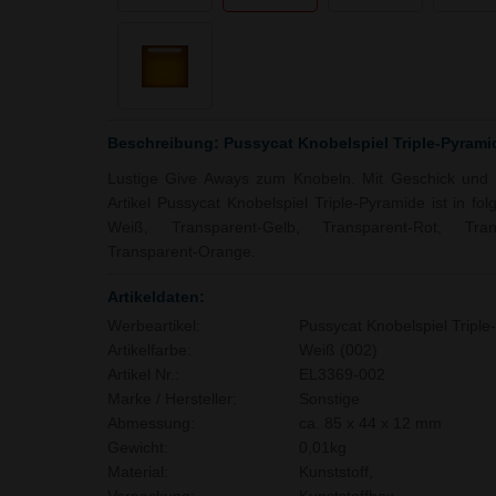
Beschreibung: Pussycat Knobelspiel Triple-Pyrami
Lustige Give Aways zum Knobeln. Mit Geschick und K
Artikel Pussycat Knobelspiel Triple-Pyramide ist in fo
Weiß, Transparent-Gelb, Transparent-Rot, Trans
Transparent-Orange.
Artikeldaten:
Werbeartikel:
Pussycat Knobelspiel Triple
Artikelfarbe:
Weiß (002)
Artikel Nr.:
EL3369-002
Marke / Hersteller:
Sonstige
Abmessung:
ca. 85 x 44 x 12 mm
Gewicht:
0,01kg
Material:
Kunststoff,