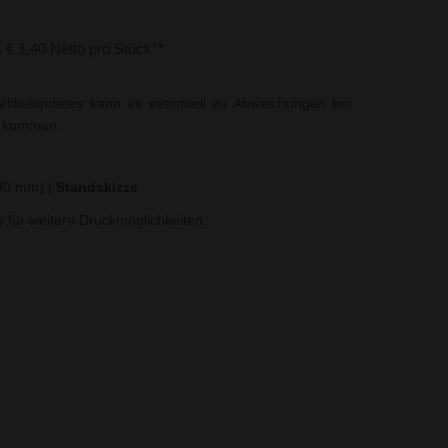
s € 1,40 Netto pro Stück**
rtikelupdates kann es eventuell zu Abweichungen bei
t kommen.
 30 mm)
|
Standskizze
ns für weitere Druckmöglichkeiten.