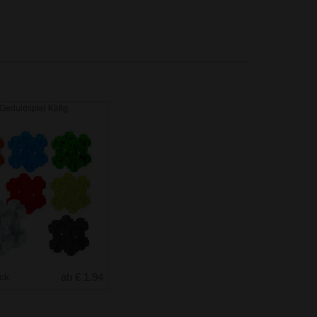
Geduldspiel Käfig
uck
ab € 1.94