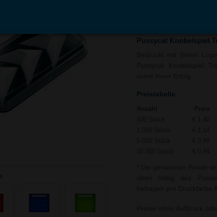
In den
Auf
Warenkorb
Merk
Pussycat Knobelspiel T
Bedruckt mit Ihrem Logo 
Pussycat Knobelspiel Tr
somit Ihren Erfolg.
Preistabelle
Anzahl
Preis
500 Stück
€ 1,40
1.000 Stück
€ 1,14
5.000 Stück
€ 0,98
10.000 Stück
€ 0,94
* Die genannten Preise si
e
oben mittig des Pussyca
betragen pro Druckfarbe & 
Preise ohne Aufdruck ode