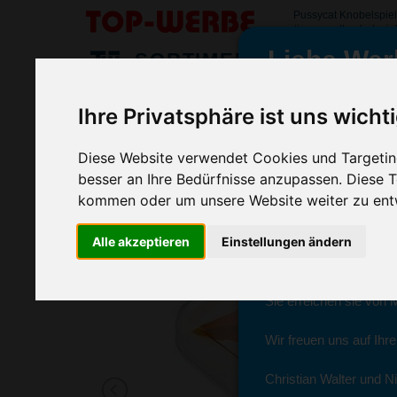
Pussycat Knobelspiel
#pussycatknobelspiel
Liebe Wer
SORTIMENT
>
>
Startseite
Spiel & Spaßartikel
Reisespiele & Geduldsspie
Ihre Privatsphäre ist uns wicht
Pussycat Knobelspiel Triple-Pyrami
wir sind wieder f
(Art.-Nr.:
EL3369-002
)
Diese Website verwendet Cookies und Targeting
besser an Ihre Bedürfnisse anzupassen. Diese
kommen oder um unsere Website weiter zu ent
Seit dem 11. Januar 2
Alle akzeptieren
Einstellungen ändern
Ab sofort können Sie s
Christian Walter und N
Sie erreichen sie von 
Wir freuen uns auf Ihr
Christian Walter und Ni