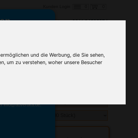
0
0
Kunden Login
en,
€ 0,94
ringung ab:
alle Preise zzgl. MwSt.
 ermöglichen und die Werbung, die Sie sehen,
en, um zu verstehen, woher unsere Besucher
hnelle Preiskalkulation
geben.
emittel-Experten
r info@advertika.de.
ebot