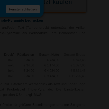
Jetzt kaufen
 die
Fenster schließen
liste
riple-Pyramide bedrucken
und/oder Text (Tampondruck) unterstützt der Artikel
iple-Pyramide als Werbeartikel Ihre Bekanntheit und
Druck*
Rüstkosten
Gesamt Netto
Gesamt Brutto
inkl.
€ 34,00
€ 734,00
€ 873,46
inkl.
€ 34,00
€ 1.174,00
€ 1.397,06
inkl.
€ 34,00
€ 4.934,00
€ 5.871,46
inkl.
€ 34,00
€ 9.434,00
€ 11.226,46
nd Inkl. 1-farbigem Werbedruck als Text und / oder Logo
t Knobelspiel Triple-Pyramide. Die Einstellkosten
-position € 34,- zzgl. MwSt.
r Preise für größere Bestellmengen erhalten Sie gerne