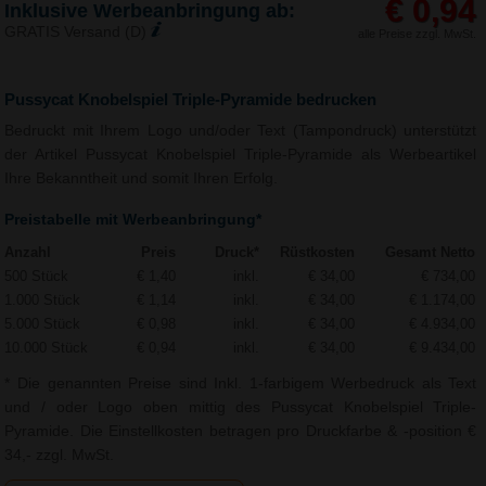
€ 0,94
Inklusive Werbeanbringung ab:
GRATIS Versand (D)
alle Preise zzgl. MwSt.
Pussycat Knobelspiel Triple-Pyramide bedrucken
Bedruckt mit Ihrem Logo und/oder Text (Tampondruck) unterstützt
der Artikel Pussycat Knobelspiel Triple-Pyramide als Werbeartikel
Ihre Bekanntheit und somit Ihren Erfolg.
Preistabelle mit Werbeanbringung*
Anzahl
Preis
Druck*
Rüstkosten
Gesamt Netto
500 Stück
€ 1,40
inkl.
€ 34,00
€ 734,00
1.000 Stück
€ 1,14
inkl.
€ 34,00
€ 1.174,00
5.000 Stück
€ 0,98
inkl.
€ 34,00
€ 4.934,00
10.000 Stück
€ 0,94
inkl.
€ 34,00
€ 9.434,00
* Die genannten Preise sind Inkl. 1-farbigem Werbedruck als Text
und / oder Logo oben mittig des Pussycat Knobelspiel Triple-
Pyramide. Die Einstellkosten betragen pro Druckfarbe & -position €
34,- zzgl. MwSt.