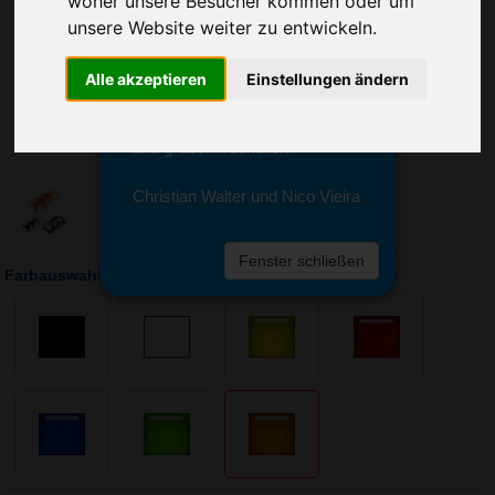
woher unsere Besucher kommen oder um
Sie erreichen sie von Montag bis
unsere Website weiter zu entwickeln.
Freitag zwischen 8 und 18 Uhr
unter 0611 94 585 2749 oder
info@advertika.de.
Alle akzeptieren
Einstellungen ändern
Wir freuen uns auf Ihre Anfrage
und grüßen freundlich
Christian Walter und Nico Vieira
Fenster schließen
Farbauswahl: Pussycat Knobelspiel Triple-Pyramide