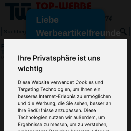
Liebe
Werbeartikelfreunde
und -
Pussycat Knobelspiel Triple-Pyramide,
wir sind wieder für Sie da
Transparent-Orange
Ihre Privatsphäre ist uns
freundinnen,
(Art.-Nr.:
EL3369-700
)
wichtig
Seit dem 11. Januar 2022 haben
wir unsere aktiven Geschäfte an
die Firma Advertika übergeben.
Diese Website verwendet Cookies und
Targeting Technologien, um Ihnen ein
Ab sofort können Sie sich bei
besseres Internet-Erlebnis zu ermöglichen
Anfragen und Bestellungen
und die Werbung, die Sie sehen, besser an
vertrauensvoll an Ihre neuen
Ihre Bedürfnisse anzupassen. Diese
Werbemittel-Experten Christian
Technologien nutzen wir außerdem, um
Walter und Nico Vieira wenden.
Ergebnisse zu messen, um zu verstehen,