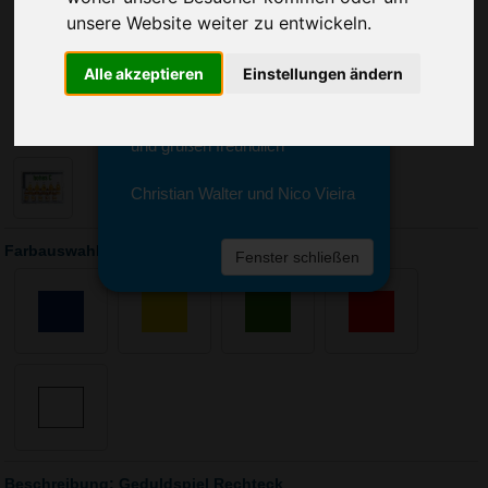
Sie erreichen sie von Montag bis
unsere Website weiter zu entwickeln.
Freitag zwischen 8 und 18 Uhr
unter 0611 94 585 2749 oder
Alle akzeptieren
Einstellungen ändern
info@advertika.de.
Wir freuen uns auf Ihre Anfrage
und grüßen freundlich
Christian Walter und Nico Vieira
Farbauswahl: Geduldspiel Rechteck
Fenster schließen
Beschreibung: Geduldspiel Rechteck