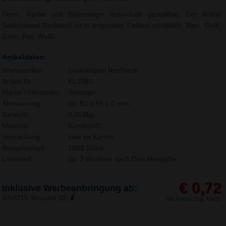
Form, Farbe und Bildeinleger individuell gestaltbar. Der Artikel
Geduldspiel Rechteck ist in folgenden Farben erhältlich: Blau, Gelb,
Grün, Rot, Weiß.
Artikeldaten:
Werbeartikel:
Geduldspiel Rechteck
Artikel Nr.:
EL3385
Marke / Hersteller:
Sonstige
Abmessung:
ca. 82 x 65 x 0 mm
Gewicht:
0,018kg
Material:
Kunststoff,
Verpackung:
lose im Karton
Bestelleinheit:
1068 Stück
Lieferzeit:
ca. 3 Wochen nach Druckfreigabe.
€ 0,72
Inklusive Werbeanbringung ab:
GRATIS Versand (D)
alle Preise zzgl. MwSt.