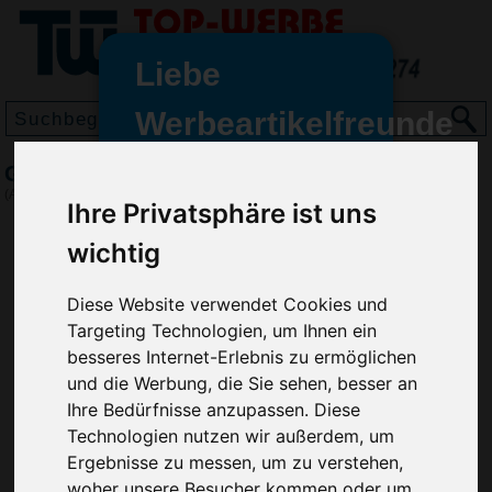
Liebe
Werbeartikelfreunde
und -
Geduldspiel Rechteck
wir sind wieder für Sie da
(Art.-Nr.:
EL3385
)
Ihre Privatsphäre ist uns
freundinnen,
wichtig
Seit dem 11. Januar 2022 haben
wir unsere aktiven Geschäfte an
die Firma Advertika übergeben.
Diese Website verwendet Cookies und
Targeting Technologien, um Ihnen ein
Ab sofort können Sie sich bei
besseres Internet-Erlebnis zu ermöglichen
Anfragen und Bestellungen
und die Werbung, die Sie sehen, besser an
vertrauensvoll an Ihre neuen
Ihre Bedürfnisse anzupassen. Diese
Werbemittel-Experten Christian
Technologien nutzen wir außerdem, um
Walter und Nico Vieira wenden.
Ergebnisse zu messen, um zu verstehen,
woher unsere Besucher kommen oder um