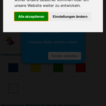
Sie erreichen sie von Montag bis
unsere Website weiter zu entwickeln.
Freitag zwischen 8 und 18 Uhr
unter 0611 94 585 2749 oder
info@advertika.de.
Alle akzeptieren
Einstellungen ändern
Wir freuen uns auf Ihre Anfrage
und grüßen freundlich
Christian Walter und Nico Vieira
Farbauswahl: Motivpuzzle Das Ei des Kolumbus
Fenster schließen
Beschreibung: Motivpuzzle Das Ei des Kolumbus