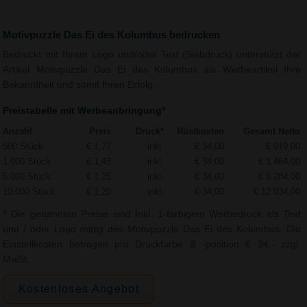
Motivpuzzle Das Ei des Kolumbus bedrucken
Bedruckt mit Ihrem Logo und/oder Text (Siebdruck) unterstützt der
Artikel Motivpuzzle Das Ei des Kolumbus als Werbeartikel Ihre
Bekanntheit und somit Ihren Erfolg.
Preistabelle mit Werbeanbringung*
Anzahl
Preis
Druck*
Rüstkosten
Gesamt Netto
500 Stück
€ 1,77
inkl.
€ 34,00
€ 919,00
1.000 Stück
€ 1,43
inkl.
€ 34,00
€ 1.464,00
5.000 Stück
€ 1,25
inkl.
€ 34,00
€ 6.284,00
10.000 Stück
€ 1,20
inkl.
€ 34,00
€ 12.034,00
* Die genannten Preise sind Inkl. 1-farbigem Werbedruck als Text
und / oder Logo mittig des Motivpuzzle Das Ei des Kolumbus. Die
Einstellkosten betragen pro Druckfarbe & -position € 34,- zzgl.
MwSt.
Kostenloses Angebot