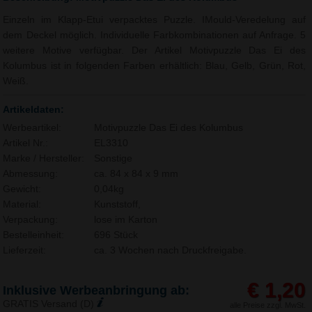
Einzeln im Klapp-Etui verpacktes Puzzle. IMould-Veredelung auf
dem Deckel möglich. Individuelle Farbkombinationen auf Anfrage. 5
weitere Motive verfügbar. Der Artikel Motivpuzzle Das Ei des
Kolumbus ist in folgenden Farben erhältlich: Blau, Gelb, Grün, Rot,
Weiß.
Artikeldaten:
Werbeartikel:
Motivpuzzle Das Ei des Kolumbus
Artikel Nr.:
EL3310
Marke / Hersteller:
Sonstige
Abmessung:
ca. 84 x 84 x 9 mm
Gewicht:
0,04kg
Material:
Kunststoff,
Verpackung:
lose im Karton
Bestelleinheit:
696 Stück
Lieferzeit:
ca. 3 Wochen nach Druckfreigabe.
€ 1,20
Inklusive Werbeanbringung ab:
GRATIS Versand (D)
alle Preise zzgl. MwSt.