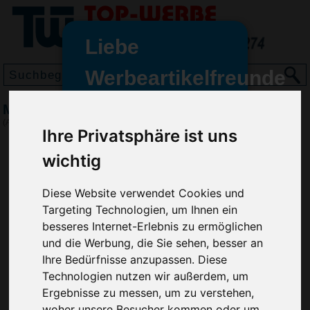
Liebe
Werbeartikelfreunde
und -
Motivpuzzle Das Ei des Kolumbus
wir sind wieder für Sie da
(Art.-Nr.:
EL3310
)
Ihre Privatsphäre ist uns
freundinnen,
wichtig
Seit dem 11. Januar 2022 haben
wir unsere aktiven Geschäfte an
die Firma Advertika übergeben.
Diese Website verwendet Cookies und
Targeting Technologien, um Ihnen ein
Ab sofort können Sie sich bei
besseres Internet-Erlebnis zu ermöglichen
Anfragen und Bestellungen
und die Werbung, die Sie sehen, besser an
vertrauensvoll an Ihre neuen
Ihre Bedürfnisse anzupassen. Diese
Werbemittel-Experten Christian
Technologien nutzen wir außerdem, um
Walter und Nico Vieira wenden.
Ergebnisse zu messen, um zu verstehen,
woher unsere Besucher kommen oder um