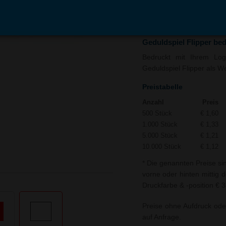
In den
Auf
Warenkorb
Merk
Geduldspiel Flipper be
Bedruckt mit Ihrem Logo
Geduldspiel Flipper als We
Preistabelle
Anzahl
Preis
500 Stück
€ 1,60
1.000 Stück
€ 1,33
5.000 Stück
€ 1,21
10.000 Stück
€ 1,12
* Die genannten Preise si
vorne oder hinten mittig d
Druckfarbe & -position € 3
Preise ohne Aufdruck ode
auf Anfrage.