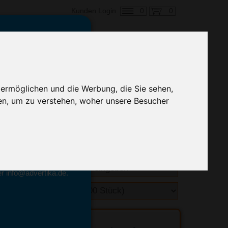
0
0
Kunden Login
en,
€ 1,12
ringung ab:
 ermöglichen und die Werbung, die Sie sehen,
alle Preise zzgl. MwSt.
en, um zu verstehen, woher unsere Besucher
hnelle Preiskalkulation
geben.
emittel-Experten
r info@advertika.de.
ebot