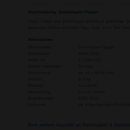
Beschreibung: Geduldspiel Flipper
Form, Farbe und Bildeinleger individuell gestaltbar. De
folgenden Farben erhältlich: Blau, Gelb, Grün, Rot, Wei
Artikeldaten:
Werbeartikel:
Geduldspiel Flipper
Artikelfarbe:
Weiß (002)
Artikel Nr.:
EL3384-002
Marke / Hersteller:
Sonstige
Abmessung:
ca. 68 x 46 x 6 mm
Gewicht:
0,01kg
Material:
Kunststoff,
Verpackung:
lose im Karton
Bestelleinheit:
1063 Stück
Lieferzeit:
ca. 3 Wochen nach Druckfre
Eine weitere Auswahl an Reisespiele & Geduldss