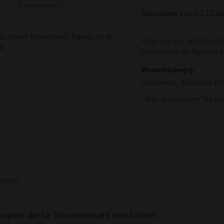
Artikelpreis von € 1,12 bi
r Artikel Geduldspiel Flipper ist in
Aufgrund der ständigen A
ß.
Preisen und Verfügbarkei
Werbefläche(n):
Vorderseite, Siebdruck (
- Bitte kontaktieren Sie u
igabe.
piele die für Sie interessant sein könnte: