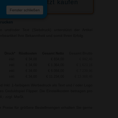
Jetzt kaufen
 die
Fenster schließen
liste
drucken
 und/oder Text (Siebdruck) unterstützt der Artikel
rbeartikel Ihre Bekanntheit und somit Ihren Erfolg.
Druck*
Rüstkosten
Gesamt Netto
Gesamt Brutto
inkl.
€ 34,00
€ 834,00
€ 992,46
inkl.
€ 34,00
€ 1.364,00
€ 1.623,16
inkl.
€ 34,00
€ 6.084,00
€ 7.239,96
inkl.
€ 34,00
€ 11.234,00
€ 13.368,46
nd Inkl. 1-farbigem Werbedruck als Text und / oder Logo
es Geduldspiel Flipper. Die Einstellkosten betragen pro
4,- zzgl. MwSt.
r Preise für größere Bestellmengen erhalten Sie gerne