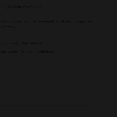
s € 1,60 Netto pro Stück**
rtikelupdates kann es eventuell zu Abweichungen bei
t kommen.
40 x 35 mm)
|
Standskizze
ns für weitere Druckmöglichkeiten.