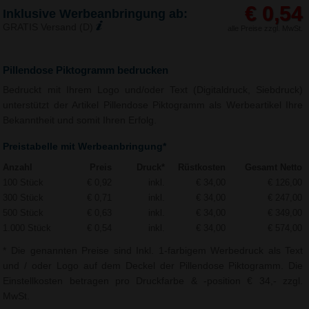
€ 0,54
Inklusive Werbeanbringung ab:
GRATIS Versand (D)
alle Preise zzgl. MwSt.
Pillendose Piktogramm bedrucken
Bedruckt mit Ihrem Logo und/oder Text (Digitaldruck, Siebdruck)
unterstützt der Artikel Pillendose Piktogramm als Werbeartikel Ihre
Bekanntheit und somit Ihren Erfolg.
Preistabelle mit Werbeanbringung*
Anzahl
Preis
Druck*
Rüstkosten
Gesamt Netto
100 Stück
€ 0,92
inkl.
€ 34,00
€ 126,00
300 Stück
€ 0,71
inkl.
€ 34,00
€ 247,00
500 Stück
€ 0,63
inkl.
€ 34,00
€ 349,00
1.000 Stück
€ 0,54
inkl.
€ 34,00
€ 574,00
* Die genannten Preise sind Inkl. 1-farbigem Werbedruck als Text
und / oder Logo auf dem Deckel der Pillendose Piktogramm. Die
Einstellkosten betragen pro Druckfarbe & -position € 34,- zzgl.
MwSt.