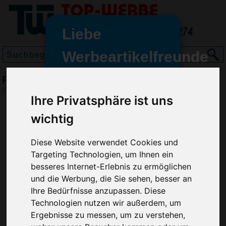
Liebe
Werbeartikelfreunde
und -
Pillendose Piktogramm, Rot/Weiß
wir sind wieder für Sie da
(Art.-Nr.:
HL2690-048
)
Ihre Privatsphäre ist uns
freundinnen,
wichtig
Seit dem 11. Januar 2022 haben
wir unsere aktiven Geschäfte an
die Firma Advertika übergeben.
Diese Website verwendet Cookies und
Targeting Technologien, um Ihnen ein
Ab sofort können Sie sich bei
besseres Internet-Erlebnis zu ermöglichen
Anfragen und Bestellungen
und die Werbung, die Sie sehen, besser an
vertrauensvoll an Ihre neuen
Ihre Bedürfnisse anzupassen. Diese
Werbemittel-Experten Christian
Technologien nutzen wir außerdem, um
Walter und Nico Vieira wenden.
Ergebnisse zu messen, um zu verstehen,