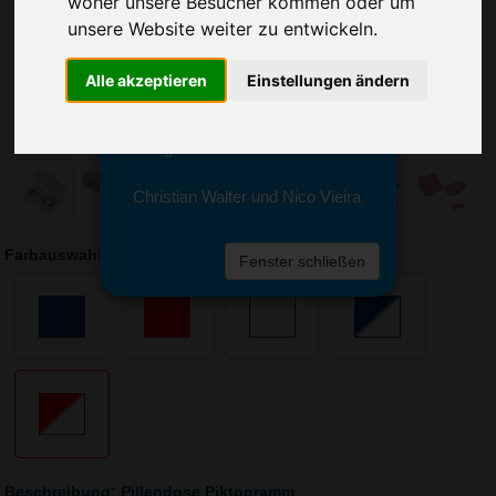
woher unsere Besucher kommen oder um
Sie erreichen sie von Montag bis
Freitag zwischen 8 und 18 Uhr
unsere Website weiter zu entwickeln.
unter 0611 94 585 2749 oder
info@advertika.de.
Alle akzeptieren
Einstellungen ändern
Wir freuen uns auf Ihre Anfrage
und grüßen freundlich
Christian Walter und Nico Vieira
Farbauswahl: Pillendose Piktogramm
Fenster schließen
Beschreibung: Pillendose Piktogramm