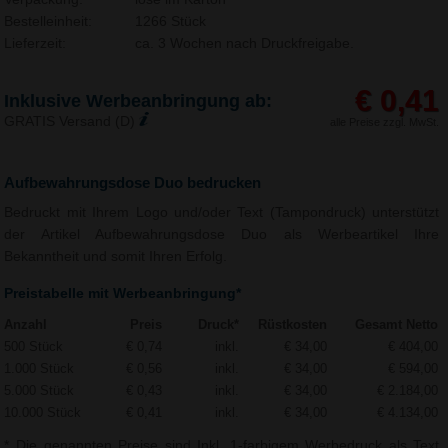
Bestelleinheit:
1266 Stück
Lieferzeit:
ca. 3 Wochen nach Druckfreigabe.
€ 0,41
Inklusive Werbeanbringung ab:
GRATIS Versand (D)
alle Preise zzgl. MwSt.
Aufbewahrungsdose Duo bedrucken
Bedruckt mit Ihrem Logo und/oder Text (Tampondruck) unterstützt
der Artikel Aufbewahrungsdose Duo als Werbeartikel Ihre
Bekanntheit und somit Ihren Erfolg.
Preistabelle mit Werbeanbringung*
Anzahl
Preis
Druck*
Rüstkosten
Gesamt Netto
500 Stück
€ 0,74
inkl.
€ 34,00
€ 404,00
1.000 Stück
€ 0,56
inkl.
€ 34,00
€ 594,00
5.000 Stück
€ 0,43
inkl.
€ 34,00
€ 2.184,00
10.000 Stück
€ 0,41
inkl.
€ 34,00
€ 4.134,00
* Die genannten Preise sind Inkl. 1-farbigem Werbedruck als Text