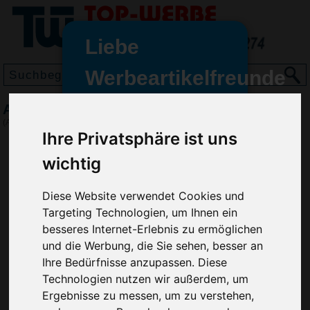
Liebe
Werbeartikelfreunde
und -
Aufbewahrungsdose Duo, Silber
wir sind wieder für Sie da
(Art.-Nr.:
EL3416-032
)
freundinnen,
Ihre Privatsphäre ist uns
Seit dem 11. Januar 2022 haben
wichtig
wir unsere aktiven Geschäfte an
die Firma Advertika übergeben.
Diese Website verwendet Cookies und
Targeting Technologien, um Ihnen ein
Ab sofort können Sie sich bei
besseres Internet-Erlebnis zu ermöglichen
Anfragen und Bestellungen
und die Werbung, die Sie sehen, besser an
vertrauensvoll an Ihre neuen
Ihre Bedürfnisse anzupassen. Diese
Werbemittel-Experten Christian
Technologien nutzen wir außerdem, um
Walter und Nico Vieira wenden.
Ergebnisse zu messen, um zu verstehen,