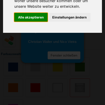
woher unsere Besucher kommen oder um
Sie erreichen sie von Montag bis
Freitag zwischen 8 und 18 Uhr
unsere Website weiter zu entwickeln.
unter 0611 94 585 2749 oder
info@advertika.de.
Alle akzeptieren
Einstellungen ändern
Wir freuen uns auf Ihre Anfrage
und grüßen freundlich
Christian Walter und Nico Vieira
Farbauswahl: Aufbewahrungsdose Duo
Fenster schließen