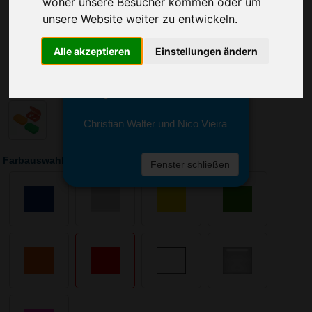
woher unsere Besucher kommen oder um
Sie erreichen sie von Montag bis
Freitag zwischen 8 und 18 Uhr
unsere Website weiter zu entwickeln.
unter 0611 94 585 2749 oder
info@advertika.de.
Alle akzeptieren
Einstellungen ändern
Wir freuen uns auf Ihre Anfrage
und grüßen freundlich
Christian Walter und Nico Vieira
Farbauswahl: Aufbewahrungsdose Duo
Fenster schließen