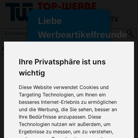
Liebe
Werbeartikelfreunde
und -
Aufbewahrungsdose Duo, Rot
wir sind wieder für Sie da
(Art.-Nr.:
EL3416-008
)
freundinnen,
Ihre Privatsphäre ist uns
Seit dem 11. Januar 2022 haben
wichtig
wir unsere aktiven Geschäfte an
die Firma Advertika übergeben.
Diese Website verwendet Cookies und
Targeting Technologien, um Ihnen ein
Ab sofort können Sie sich bei
besseres Internet-Erlebnis zu ermöglichen
Anfragen und Bestellungen
und die Werbung, die Sie sehen, besser an
vertrauensvoll an Ihre neuen
Ihre Bedürfnisse anzupassen. Diese
Werbemittel-Experten Christian
Technologien nutzen wir außerdem, um
Walter und Nico Vieira wenden.
Ergebnisse zu messen, um zu verstehen,