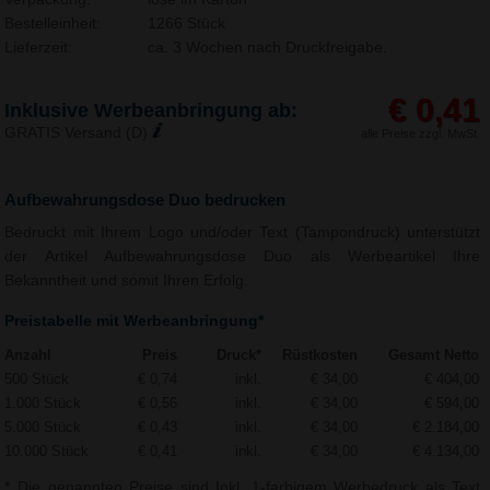
Bestelleinheit:
1266 Stück
Lieferzeit:
ca. 3 Wochen nach Druckfreigabe.
€ 0,41
Inklusive Werbeanbringung ab:
GRATIS Versand (D)
alle Preise zzgl. MwSt.
Aufbewahrungsdose Duo bedrucken
Bedruckt mit Ihrem Logo und/oder Text (Tampondruck) unterstützt
der Artikel Aufbewahrungsdose Duo als Werbeartikel Ihre
Bekanntheit und somit Ihren Erfolg.
Preistabelle mit Werbeanbringung*
Anzahl
Preis
Druck*
Rüstkosten
Gesamt Netto
500 Stück
€ 0,74
inkl.
€ 34,00
€ 404,00
1.000 Stück
€ 0,56
inkl.
€ 34,00
€ 594,00
5.000 Stück
€ 0,43
inkl.
€ 34,00
€ 2.184,00
10.000 Stück
€ 0,41
inkl.
€ 34,00
€ 4.134,00
* Die genannten Preise sind Inkl. 1-farbigem Werbedruck als Text