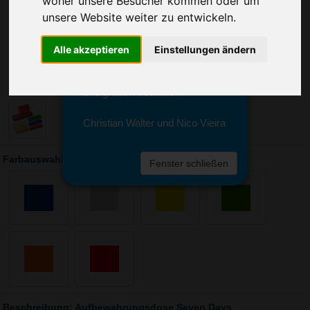
woher unsere Besucher kommen oder um
Sie erreichen sie von Montag bis
unsere Website weiter zu entwickeln.
Freitag zwischen 8 und 18 Uhr
unter 0611 94 585 2749 oder
info@advertika.de.
Alle akzeptieren
Einstellungen ändern
Wir freuen uns auf Ihre Anfrage
und grüßen freundlich
Christian Walter und Nico Vieira
Farbauswahl: Aufbewahrungsdose Seven Days
Fenster schließen
Beschreibung: Aufbewahrungsdose Seven Days