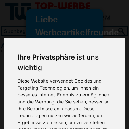
Liebe
Werbeartikelfreunde
und -
Aufbewahrungsdose Seven Days
wir sind wieder für Sie da
(Art.-Nr.:
EL3417
)
Ihre Privatsphäre ist uns
freundinnen,
wichtig
Seit dem 11. Januar 2022 haben
wir unsere aktiven Geschäfte an
die Firma Advertika übergeben.
Diese Website verwendet Cookies und
Targeting Technologien, um Ihnen ein
Ab sofort können Sie sich bei
besseres Internet-Erlebnis zu ermöglichen
Anfragen und Bestellungen
und die Werbung, die Sie sehen, besser an
vertrauensvoll an Ihre neuen
Ihre Bedürfnisse anzupassen. Diese
Werbemittel-Experten Christian
Technologien nutzen wir außerdem, um
Walter und Nico Vieira wenden.
Ergebnisse zu messen, um zu verstehen,