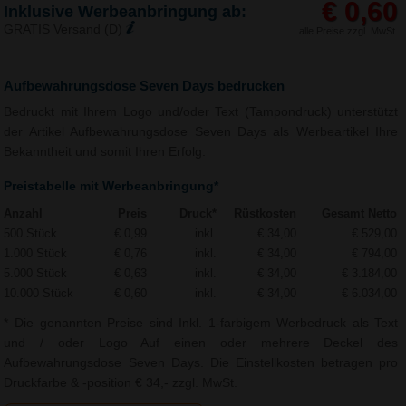
€ 0,60
Inklusive Werbeanbringung ab:
GRATIS Versand (D)
alle Preise zzgl. MwSt.
Aufbewahrungsdose Seven Days bedrucken
Bedruckt mit Ihrem Logo und/oder Text (Tampondruck) unterstützt
der Artikel Aufbewahrungsdose Seven Days als Werbeartikel Ihre
Bekanntheit und somit Ihren Erfolg.
Preistabelle mit Werbeanbringung*
Anzahl
Preis
Druck*
Rüstkosten
Gesamt Netto
500 Stück
€ 0,99
inkl.
€ 34,00
€ 529,00
1.000 Stück
€ 0,76
inkl.
€ 34,00
€ 794,00
5.000 Stück
€ 0,63
inkl.
€ 34,00
€ 3.184,00
10.000 Stück
€ 0,60
inkl.
€ 34,00
€ 6.034,00
* Die genannten Preise sind Inkl. 1-farbigem Werbedruck als Text
und / oder Logo Auf einen oder mehrere Deckel des
Aufbewahrungsdose Seven Days. Die Einstellkosten betragen pro
Druckfarbe & -position € 34,- zzgl. MwSt.