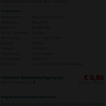
folgenden Farben erhältlich: Blau, Rot, Weiß.
Artikeldaten:
Werbeartikel:
Magnet Rechteck Mini
Artikelfarbe:
Blau (005)
Artikel Nr.:
EL3462-005
Marke / Hersteller:
Sonstige
Abmessung:
ca. 37 x 22 x 7 mm
Gewicht:
0,014kg
Material:
Kunststoff,
Verpackung:
lose im Karton
Bestelleinheit:
1494 Stück
Lieferzeit:
ca. 3 Wochen nach Druckfreigabe.
€ 0,86
Inklusive Werbeanbringung ab:
GRATIS Versand (D)
alle Preise zzgl. MwSt.
Magnet Rechteck Mini bedrucken
Bedruckt mit Ihrem Logo und/oder Text (Tampondruck) unterstützt