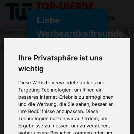
Liebe
Werbeartikelfreunde
und -
Magnet Rechteck Mini, Blau
wir sind wieder für Sie da
(Art.-Nr.:
EL3462-005
)
Ihre Privatsphäre ist uns
freundinnen,
wichtig
Seit dem 11. Januar 2022 haben
wir unsere aktiven Geschäfte an
die Firma Advertika übergeben.
Diese Website verwendet Cookies und
Targeting Technologien, um Ihnen ein
Ab sofort können Sie sich bei
besseres Internet-Erlebnis zu ermöglichen
Anfragen und Bestellungen
und die Werbung, die Sie sehen, besser an
vertrauensvoll an Ihre neuen
Ihre Bedürfnisse anzupassen. Diese
Werbemittel-Experten Christian
Technologien nutzen wir außerdem, um
Walter und Nico Vieira wenden.
Ergebnisse zu messen, um zu verstehen,
woher unsere Besucher kommen oder um