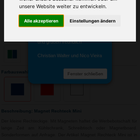
Sie erreichen sie von Montag bis
unsere Website weiter zu entwickeln.
Freitag zwischen 8 und 18 Uhr
unter 0611 94 585 2749 oder
Alle akzeptieren
Einstellungen ändern
info@advertika.de.
Wir freuen uns auf Ihre Anfrage
und grüßen freundlich
Christian Walter und Nico Vieira
Farbauswahl: Magnet Rechteck Mini
Fenster schließen
Beschreibung: Magnet Rechteck Mini
Der kleine Rechteckige. Mit Magneten haftet die Werbebotschaft für
lange Zeit am Kühlschrank, Schreibtisch oder Magnetboard.
Sonderformen auf Anfrage. Der Artikel Magnet Rechteck Mini ist in