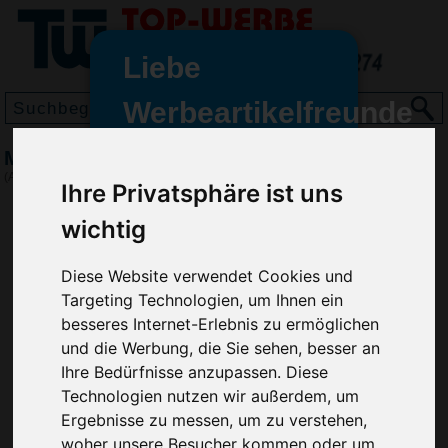
Liebe
Werbeartikelfreunde
und -
Magnet Rechteck Mini, Rot
wir sind wieder für Sie da
(Art.-Nr.:
EL3462-008
)
Ihre Privatsphäre ist uns
freundinnen,
wichtig
Seit dem 11. Januar 2022 haben
wir unsere aktiven Geschäfte an
die Firma Advertika übergeben.
Diese Website verwendet Cookies und
Targeting Technologien, um Ihnen ein
Ab sofort können Sie sich bei
besseres Internet-Erlebnis zu ermöglichen
Anfragen und Bestellungen
und die Werbung, die Sie sehen, besser an
vertrauensvoll an Ihre neuen
Ihre Bedürfnisse anzupassen. Diese
Werbemittel-Experten Christian
Technologien nutzen wir außerdem, um
Walter und Nico Vieira wenden.
Ergebnisse zu messen, um zu verstehen,
woher unsere Besucher kommen oder um