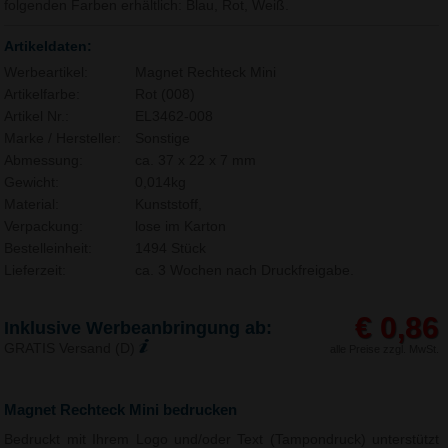
folgenden Farben erhältlich: Blau, Rot, Weiß.
Artikeldaten:
Werbeartikel:
Magnet Rechteck Mini
Artikelfarbe:
Rot (008)
Artikel Nr.:
EL3462-008
Marke / Hersteller:
Sonstige
Abmessung:
ca. 37 x 22 x 7 mm
Gewicht:
0,014kg
Material:
Kunststoff,
Verpackung:
lose im Karton
Bestelleinheit:
1494 Stück
Lieferzeit:
ca. 3 Wochen nach Druckfreigabe.
€ 0,86
Inklusive Werbeanbringung ab:
GRATIS Versand (D)
alle Preise zzgl. MwSt.
Magnet Rechteck Mini bedrucken
Bedruckt mit Ihrem Logo und/oder Text (Tampondruck) unterstützt