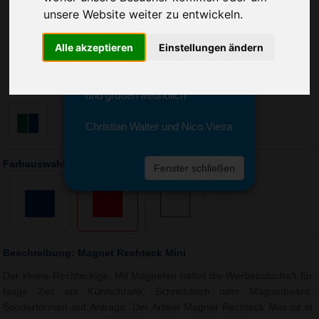
Sie erreichen sie von Montag bis
unsere Website weiter zu entwickeln.
Freitag zwischen 8 und 18 Uhr
unter 0611 94 585 2749 oder
Alle akzeptieren
Einstellungen ändern
info@advertika.de.
Wir freuen uns auf Ihre Anfrage
und grüßen freundlich
Christian Walter und Nico Vieira
Farbauswahl: Magnet Rechteck Mini
Fenster schließen
Beschreibung: Magnet Rechteck Mini
Der kleine Rechteckige. Mit Magneten haftet die Werbebotschaft für
lange Zeit am Kühlschrank, Schreibtisch oder Magnetboard.
Sonderformen auf Anfrage. Der Artikel Magnet Rechteck Mini ist in